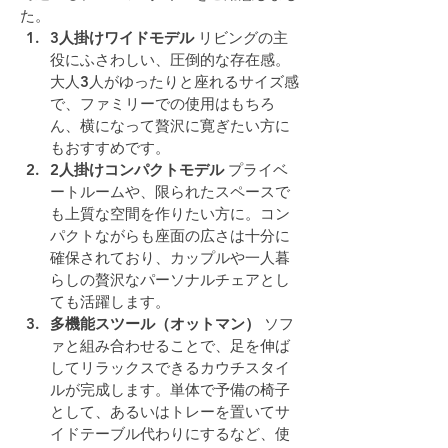
た。
3人掛けワイドモデル
 リビングの主
役にふさわしい、圧倒的な存在感。
大人3人がゆったりと座れるサイズ感
で、ファミリーでの使用はもちろ
ん、横になって贅沢に寛ぎたい方に
もおすすめです。
2人掛けコンパクトモデル
 プライベ
ートルームや、限られたスペースで
も上質な空間を作りたい方に。コン
パクトながらも座面の広さは十分に
確保されており、カップルや一人暮
らしの贅沢なパーソナルチェアとし
ても活躍します。
多機能スツール（オットマン）
 ソフ
ァと組み合わせることで、足を伸ば
してリラックスできるカウチスタイ
ルが完成します。単体で予備の椅子
として、あるいはトレーを置いてサ
イドテーブル代わりにするなど、使