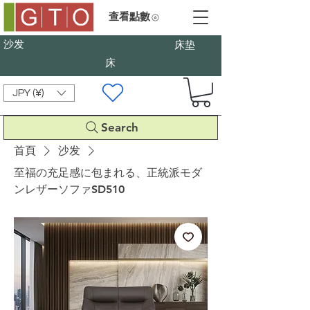
查看點數
沙发
床垫
床
JPY (¥)
Search
首頁
沙发
至福の充足感に包まれる、正統派モダ
ンレザーソファSD510