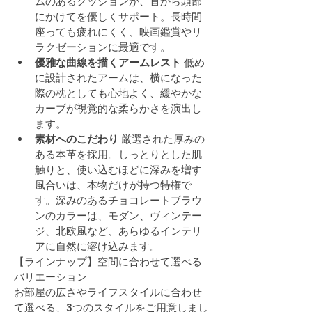
ムのあるクッションが、首から頭部
にかけてを優しくサポート。長時間
座っても疲れにくく、映画鑑賞やリ
ラクゼーションに最適です。
優雅な曲線を描くアームレスト
 低め
に設計されたアームは、横になった
際の枕としても心地よく、緩やかな
カーブが視覚的な柔らかさを演出し
ます。
素材へのこだわり
 厳選された厚みの
ある本革を採用。しっとりとした肌
触りと、使い込むほどに深みを増す
風合いは、本物だけが持つ特権で
す。深みのあるチョコレートブラウ
ンのカラーは、モダン、ヴィンテー
ジ、北欧風など、あらゆるインテリ
アに自然に溶け込みます。
【ラインナップ】空間に合わせて選べる
バリエーション
お部屋の広さやライフスタイルに合わせ
て選べる、3つのスタイルをご用意しまし