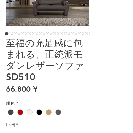
至福の充足感に包
まれる、正統派モ
ダンレザーソファ
SD510
價格
66.800 ¥
颜色
*
巨细
*