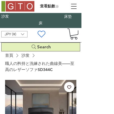
查看點數
沙发
床垫
床
JPY (¥)
Search
首頁
沙发
職人の矜持と洗練された曲線美——至
高のレザーソファSD344C