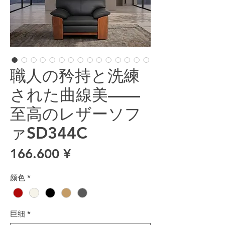
職人の矜持と洗練
された曲線美——
至高のレザーソフ
ァSD344C
價格
166.600 ¥
颜色
*
巨细
*