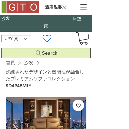
查看點數
沙发
床垫
床
JPY (¥)
Search
首頁
沙发
洗練されたデザインと機能性が融合し
たプレミアムソファコレクション
SD494BMLY