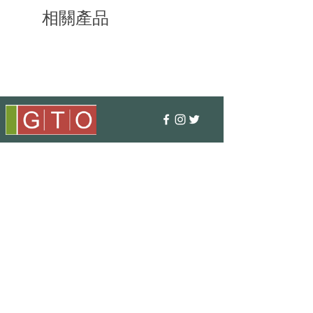
相關產品
邮编：351-0001
埼玉县朝霞市上内间木 406-5
TEL : 048 - 456 - 3835​
FAX : 048 - 456 - 3837
MAIL : info@gtostyle.co.jp
营业时间​
平日09：30~17：30
（元旦、黄金周、夏休）