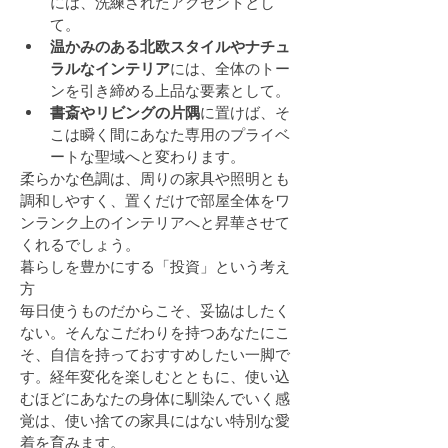
には、洗練されたアクセントとし
て。
温かみのある北欧スタイルやナチュ
ラルなインテリア
には、全体のトー
ンを引き締める上品な要素として。
書斎やリビングの片隅
に置けば、そ
こは瞬く間にあなた専用のプライベ
ートな聖域へと変わります。
柔らかな色調は、周りの家具や照明とも
調和しやすく、置くだけで部屋全体をワ
ンランク上のインテリアへと昇華させて
くれるでしょう。
暮らしを豊かにする「投資」という考え
方
毎日使うものだからこそ、妥協はしたく
ない。そんなこだわりを持つあなたにこ
そ、自信を持っておすすめしたい一脚で
す。経年変化を楽しむとともに、使い込
むほどにあなたの身体に馴染んでいく感
覚は、使い捨ての家具にはない特別な愛
着を育みます。