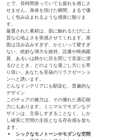
とで、長時間座っていても疲れを感じさ
せません。身体を預けた瞬間、まるで優
しく包み込まれるような感覚に陥りま
す。
厳選された素材は、肌に触れるたびに上
質な心地よさを実感させてくれます。座
面は沈み込みすぎず、かといって硬すぎ
ない、絶妙な弾力を維持。読書や映画鑑
賞、あるいは静かに目を閉じて音楽に浸
るひととき。どのような過ごし方にも寄
り添い、あなたを至福のリラクゼーショ
ンへと誘います。
どんなインテリアにも馴染む、普遍的な
デザイン
このチェアの魅力は、その優れた適応能
力にもあります。ミニマルでモダンなデ
ザインは、主張しすぎることなく、しか
し確実に空間の主役となる存在感を放ち
ます。
シックなモノトーンやモダンな空間