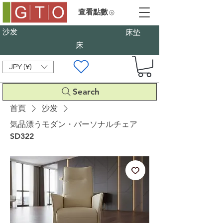
查看點數
沙发
床垫
床
JPY (¥)
Search
首頁
沙发
気品漂うモダン・パーソナルチェア
SD322