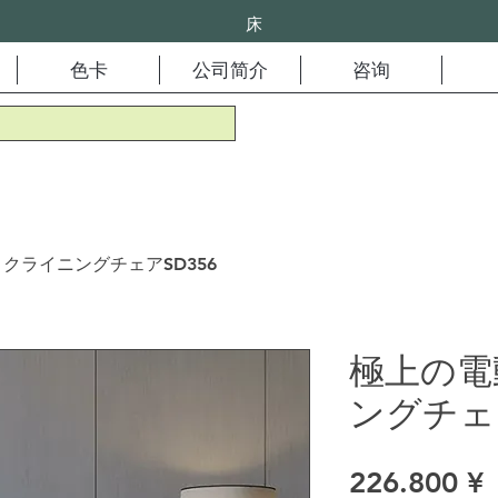
床
色卡
公司简介
咨询
クライニングチェアSD356
極上の電
ングチェア
226.800 ¥