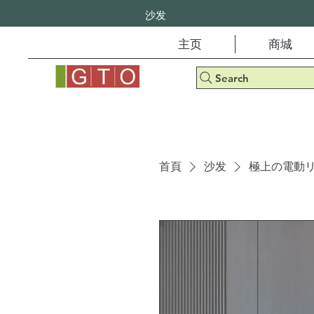
沙发
主页
商城
Search
首頁
沙发
極上の電動リ