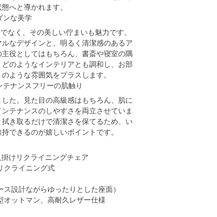
状態へと導かれます。
ダンな美学
けでなく、その美しい佇まいも魅力です。
マルなデザインと、明るく清潔感のあるア
の主役としてはもちろん、書斎や寝室の隅
。どのようなインテリアとも調和し、お部
」のような雰囲気をプラスします。
メンテナンスフリーの肌触り
ました。見た目の高級感はもちろん、肌に
メンテナンスのしやすさを両立させていま
と拭き取るだけで清潔さを保てるため、い
維持できるのが嬉しいポイントです。
 1人掛けリクライニングチェア
リクライニング式
ペース設計ながらゆったりとした座面）
型オットマン、高耐久レザー仕様