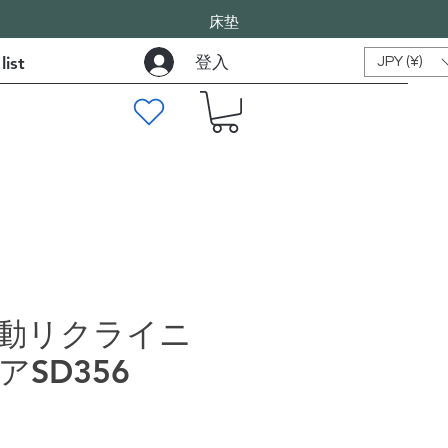
床垫
登入
list
JPY (¥)
動リクライニ
SD356
價格