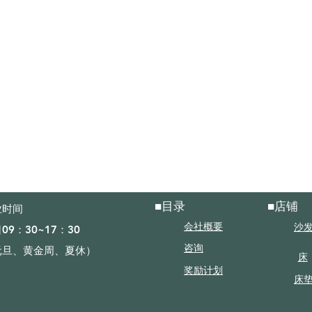
■目录
■店铺
时间​
沙
会社概要
09：30~17：30
元旦、黄金周、夏休）
咨询
床
奖励计划
床