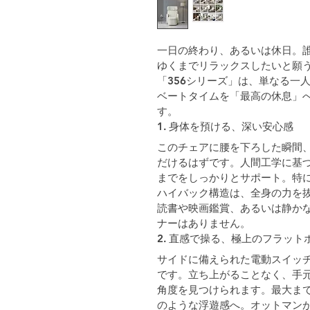
一日の終わり、あるいは休日。
ゆくまでリラックスしたいと願う
「356シリーズ」は、単なる一
ベートタイムを「最高の休息」
す。
1. 身体を預ける、深い安心感
このチェアに腰を下ろした瞬間
だけるはずです。人間工学に基
までをしっかりとサポート。特
ハイバック構造は、全身の力を
読書や映画鑑賞、あるいは静か
ナーはありません。
2. 直感で操る、極上のフラット
サイドに備えられた電動スイッ
です。立ち上がることなく、手
角度を見つけられます。最大ま
のような浮遊感へ。オットマン