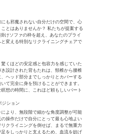
誰にも邪魔されない自分だけの空間で、心
ことはありませんか？ 私たちが提案する
人掛けソファの枠を超え、あなたのプライ
へと変える特別なリクライニングチェアで
、驚くほどの安定感と包容力を感じていた
づき設計された背もたれは、頸椎から腰椎
に、ヘッド部分までしっかりとカバーする
抜いて完全に身を預けることができます。
な瞑想の時間に、これほど頼もしいパート
ポジション
チにより、無段階で細かな角度調整が可能
元の操作だけで自分にとって最も心地よい
でリクライニングを倒せば、まるで無重力
が足をしっかりと支えるため、血流を妨げ