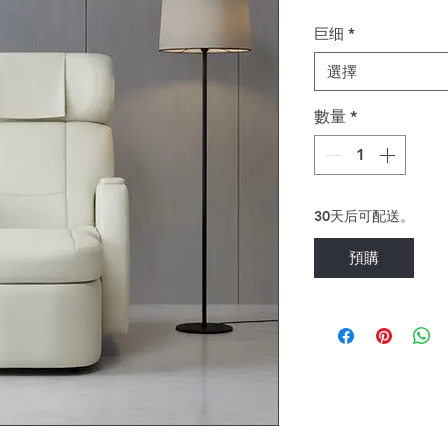
巨细
*
選擇
數量
*
30天后可配送。
預購