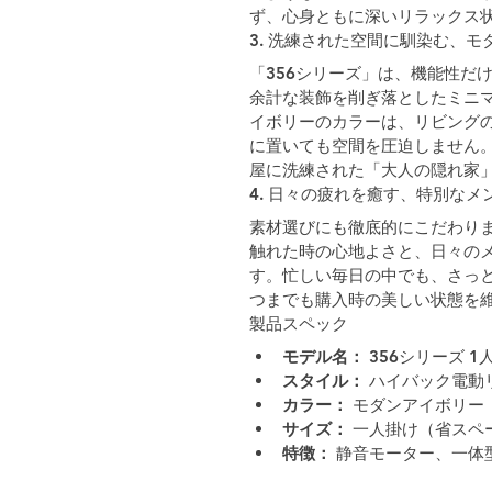
ず、心身ともに深いリラックス
3. 洗練された空間に馴染む、モ
「356シリーズ」は、機能性だ
余計な装飾を削ぎ落としたミニ
イボリーのカラーは、リビング
に置いても空間を圧迫しません
屋に洗練された「大人の隠れ家
4. 日々の疲れを癒す、特別な
素材選びにも徹底的にこだわり
触れた時の心地よさと、日々の
す。忙しい毎日の中でも、さっ
つまでも購入時の美しい状態を
製品スペック
モデル名：
 356シリーズ
スタイル：
 ハイバック電動
カラー：
 モダンアイボリー
サイズ：
 一人掛け（省ス
特徴：
 静音モーター、一体