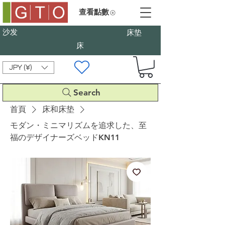
查看點數
沙发
床垫
床
JPY (¥)
Search
首頁
床和床垫
モダン・ミニマリズムを追求した、至
福のデザイナーズベッドKN11