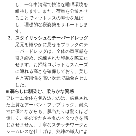
し、一年中清潔で快適な睡眠環境を
維持します。また、荷重を分散させ
ることでマットレスの寿命を延ば
し、理想的な寝姿勢をサポートしま
す。
スタイリッシュなテーパードレッグ
足元を軽やかに見せるブラックのテ
ーパードレッグは、全体の重厚感を
引き締め、洗練された印象を際立た
せます。お掃除ロボットもスムーズ
に通れる高さを確保しており、美し
さと実用性を高い次元で融合させま
した。
■ 暮らしに馴染む、柔らかな質感
フレーム全体を包み込むのは、厳選され
た上質なアーバン・ファブリック。耐久
性に優れながらも、肌当たりは驚くほど
優しく、冬の冷たさや夏のベタつきを感
じさせません。丁寧なステッチワークと
シームレスな仕上げは、熟練の職人によ