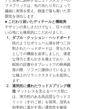
アと見事に調和するニュアンスカラーの
ファブリックは、光の当たり方によって
繊細に表情を変え、静謐で落ち着いた雰
囲気を演出します。
■ こだわり抜いたディテールと機能美
デザインの美しさだけでなく、日々の使
い心地にも徹底的にこだわりました。
ダブル・クッション・ヘッドボード
枕のようなボリューム感を持つ二分
割されたヘッドボードは、背もたれ
としての機能を追求しました。適度
な弾力と柔らかさを備えており、入
眠前の読書やタブレットでの映画鑑
賞の際、ソファに腰掛けているよう
な極上のリラックスタイムを提供し
ます。
通気性に優れたウッドスプリング構
造
 マットレスを支えるベース部に
は、弾力性のある高品質なウッドス
リット（すのこ状）を採用。湿気を
効率的に逃がす高い通気性を確保