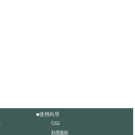
■使用向导
FAQ
发
利用规则