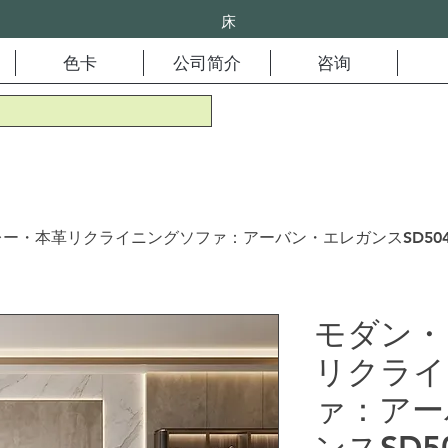
床
色卡
公司简介
咨询
ー・本革リクライニングソファ：アーバン・エレガンスSD504
モダン・
リクライ
ァ：アー
ンスSD5