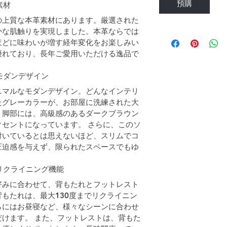
預購
素材
の上質な本革素材にあります。厳選された
かな肌触りを実現しました。本革ならでは
ほどに味わいが増す経年変化をお楽しみい
優れており、長年ご愛用いただける逸品で
モダンデザイン
ニマルなモダンデザイン。どんなインテリ
たグレーカラーが、お部屋に洗練された大
、脚部には、高級感のあるダークブラウン
セントになっています。 さらに、このソ
付いているとは思えないほど、スリムでコ
圧迫感を与えず、限られたスペースでもゆ
のリクライニング機能
好みに合わせて、背もたれとフットレスト
もたれは、最大130度までリクライニン
らにはお昼寝など、様々なシーンに合わせ
けます。 また、フットレストは、背もた