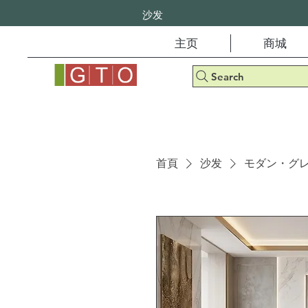
沙发
主页
商城
Search
首頁
沙发
モダン・グレ