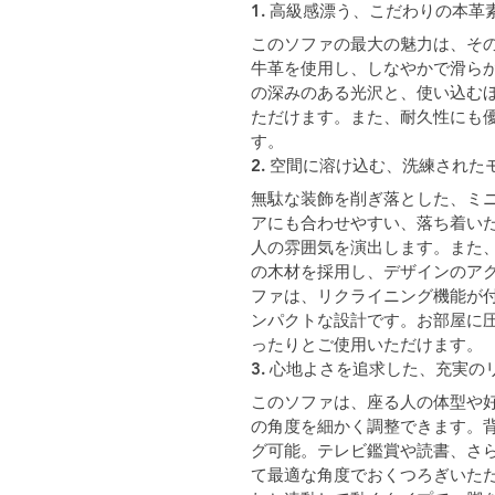
1. 高級感漂う、こだわりの本革
このソファの最大の魅力は、そ
牛革を使用し、しなやかで滑ら
の深みのある光沢と、使い込む
ただけます。また、耐久性にも
す。
2. 空間に溶け込む、洗練された
無駄な装飾を削ぎ落とした、ミ
アにも合わせやすい、落ち着い
人の雰囲気を演出します。また
の木材を採用し、デザインのアク
ファは、リクライニング機能が
ンパクトな設計です。お部屋に
ったりとご使用いただけます。
3. 心地よさを追求した、充実
このソファは、座る人の体型や
の角度を細かく調整できます。背
グ可能。テレビ鑑賞や読書、さ
て最適な角度でおくつろぎいただ