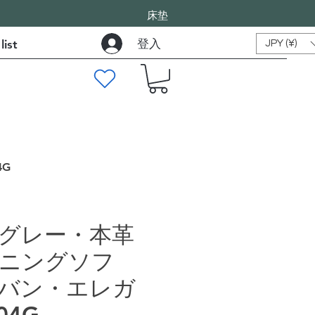
床垫
登入
list
JPY (¥)
G
グレー・本革
ニングソフ
バン・エレガ
04G