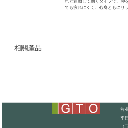
れと連動して動くタイプで、脚
ても疲れにくく、心身ともにリ
相關產品
营业
平日
（