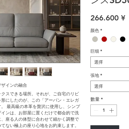
266.600 ¥
颜色
*
巨细
*
選擇
張地
*
デザインの融合
選擇
ックスできる場所。それが、ご自宅のリビ
數量
*
を形にしたのが、この「アーバン・エレガ
。 最高級の本革を贅沢に使用し、シンプ
ザインは、お部屋に置くだけで都会的で洗
に、座る人の体型に合わせて細かく調整で
つてない極上の座り心地をお約束します。