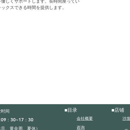
を優しくサポートします。長時間座ってい
ラックスできる時間を提供します。
■目录
■店铺
时间​
沙
会社概要
09：30~17：30
元旦、黄金周、夏休）
咨询