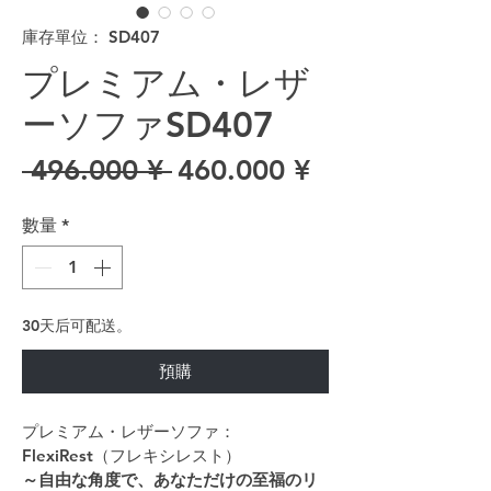
庫存單位： SD407
プレミアム・レザ
ーソファSD407
一般價格
促銷價格
 496.000 ¥ 
460.000 ¥
數量
*
30天后可配送。
預購
プレミアム・レザーソファ：
FlexiRest（フレキシレスト）
～自由な角度で、あなただけの至福のリ