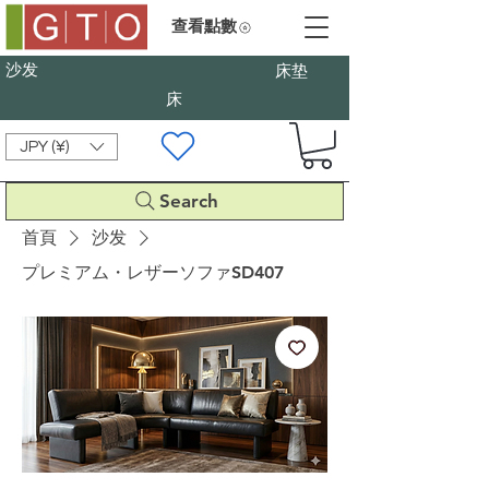
查看點數
沙发
床垫
床
JPY (¥)
Search
首頁
沙发
プレミアム・レザーソファSD407