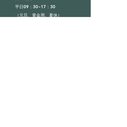
平日09：30~17：30
（元旦、黄金周、夏休）
■目录
会社概要
咨询
奖励计划
■店铺
沙发
床
床垫
■使用向导
FAQ