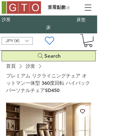
查看點數
沙发
床垫
床
JPY (¥)
Search
首頁
沙发
プレミアム リクライニングチェア オ
ットマン一体型 360度回転 ハイバック
パーソナルチェアSD450