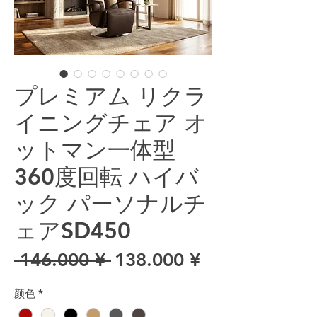
プレミアム リクラ
イニングチェア オ
ットマン一体型
360度回転 ハイバ
ック パーソナルチ
ェアSD450
一般價格
促銷價格
 146.000 ¥ 
138.000 ¥
颜色
*