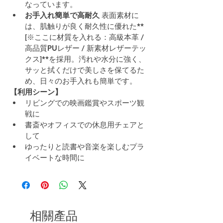
なっています。
お手入れ簡単で高耐久
 表面素材に
は、肌触りが良く耐久性に優れた**
[※ここに材質を入れる：高級本革 / 
高品質PUレザー / 新素材レザーテッ
クス]**を採用。汚れや水分に強く、
サッと拭くだけで美しさを保てるた
め、日々のお手入れも簡単です。
【利用シーン】
リビングでの映画鑑賞やスポーツ観
戦に
書斎やオフィスでの休息用チェアと
して
ゆったりと読書や音楽を楽しむプラ
イベートな時間に
相關產品