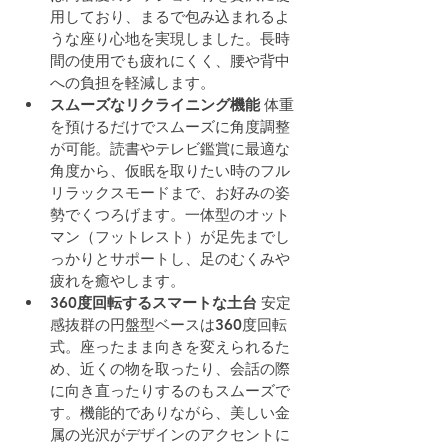
用しており、まるで包み込まれるよ
うな座り心地を実現しました。長時
間の使用でも疲れにくく、腰や背中
への負担を軽減します。
スムーズなリクライニング機能
 体重
を預けるだけでスムーズに角度調整
が可能。読書やテレビ鑑賞に最適な
角度から、仮眠を取りたい時のフル
リラックスモードまで、お好みの姿
勢でくつろげます。一体型のオット
マン（フットレスト）が足先までし
っかりとサポートし、足のむくみや
疲れを癒やします。
360度回転するスマートな土台
 安定
感抜群の円盤型ベースは360度回転
式。座ったまま向きを変えられるた
め、近くの物を取ったり、会話の際
に向き直ったりするのもスムーズで
す。機能的でありながら、美しい金
属の光沢がデザインのアクセントに