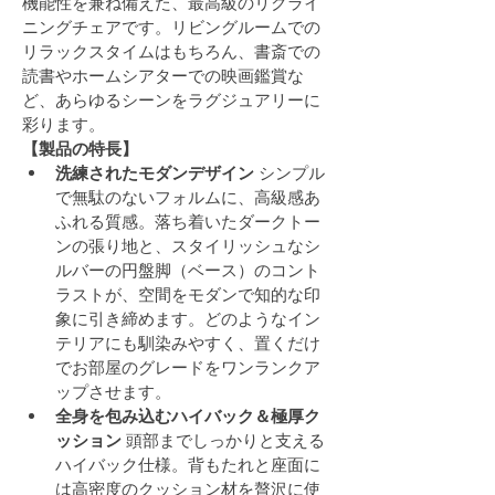
機能性を兼ね備えた、最高級のリクライ
ニングチェアです。リビングルームでの
リラックスタイムはもちろん、書斎での
読書やホームシアターでの映画鑑賞な
ど、あらゆるシーンをラグジュアリーに
彩ります。
【製品の特長】
洗練されたモダンデザイン
 シンプル
で無駄のないフォルムに、高級感あ
ふれる質感。落ち着いたダークトー
ンの張り地と、スタイリッシュなシ
ルバーの円盤脚（ベース）のコント
ラストが、空間をモダンで知的な印
象に引き締めます。どのようなイン
テリアにも馴染みやすく、置くだけ
でお部屋のグレードをワンランクア
ップさせます。
全身を包み込むハイバック＆極厚ク
ッション
 頭部までしっかりと支える
ハイバック仕様。背もたれと座面に
は高密度のクッション材を贅沢に使