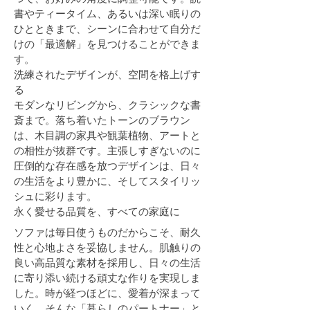
書やティータイム、あるいは深い眠りの
ひとときまで、シーンに合わせて自分だ
けの「最適解」を見つけることができま
す。
洗練されたデザインが、空間を格上げす
る
モダンなリビングから、クラシックな書
斎まで。落ち着いたトーンのブラウン
は、木目調の家具や観葉植物、アートと
の相性が抜群です。主張しすぎないのに
圧倒的な存在感を放つデザインは、日々
の生活をより豊かに、そしてスタイリッ
シュに彩ります。
永く愛せる品質を、すべての家庭に
ソファは毎日使うものだからこそ、耐久
性と心地よさを妥協しません。肌触りの
良い高品質な素材を採用し、日々の生活
に寄り添い続ける頑丈な作りを実現しま
した。時が経つほどに、愛着が深まって
いく。そんな「暮らしのパートナー」と