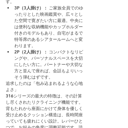
す。
3P（3人掛け）：
 ご家族全員でのゆ
ったりとした映画鑑賞や、広々とし
た空間で寛ぎたい方に最適。中央に
は便利な収納機能やカップホルダー
付きのモデルもあり、自宅がまるで
特等席のあるシアタールームへと変
わります。
2P（2人掛け）：
 コンパクトなリビ
ングや、パーソナルスペースを大切
にしたい方に。パートナーや大切な
方と並んで座れば、会話もよりいっ
そう弾むはずです。
追求したのは「包み込まれるような心地
よさ」
316シリーズの最大の特徴は、その計算
し尽くされたリクライニング機能です。
背もたれから座面にかけて身体を優しく
受け止めるクッション構造は、長時間座
っていても疲れにくい設計。レバーひと
つで、お好みの角度に調整可能です。読