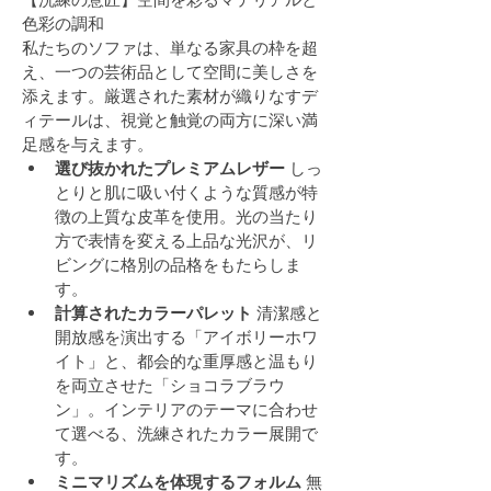
色彩の調和
私たちのソファは、単なる家具の枠を超
え、一つの芸術品として空間に美しさを
添えます。厳選された素材が織りなすデ
ィテールは、視覚と触覚の両方に深い満
足感を与えます。
選び抜かれたプレミアムレザー
 しっ
とりと肌に吸い付くような質感が特
徴の上質な皮革を使用。光の当たり
方で表情を変える上品な光沢が、リ
ビングに格別の品格をもたらしま
す。
計算されたカラーパレット
 清潔感と
開放感を演出する「アイボリーホワ
イト」と、都会的な重厚感と温もり
を両立させた「ショコラブラウ
ン」。インテリアのテーマに合わせ
て選べる、洗練されたカラー展開で
す。
ミニマリズムを体現するフォルム
 無