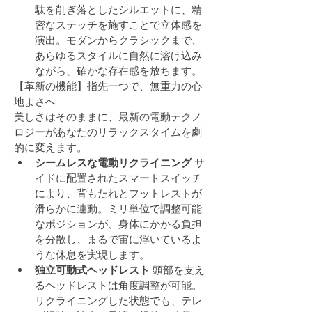
駄を削ぎ落としたシルエットに、精
密なステッチを施すことで立体感を
演出。モダンからクラシックまで、
あらゆるスタイルに自然に溶け込み
ながら、確かな存在感を放ちます。
【革新の機能】指先一つで、無重力の心
地よさへ
美しさはそのままに、最新の電動テクノ
ロジーがあなたのリラックスタイムを劇
的に変えます。
シームレスな電動リクライニング
 サ
イドに配置されたスマートスイッチ
により、背もたれとフットレストが
滑らかに連動。ミリ単位で調整可能
なポジションが、身体にかかる負担
を分散し、まるで宙に浮いているよ
うな休息を実現します。
独立可動式ヘッドレスト
 頭部を支え
るヘッドレストは角度調整が可能。
リクライニングした状態でも、テレ