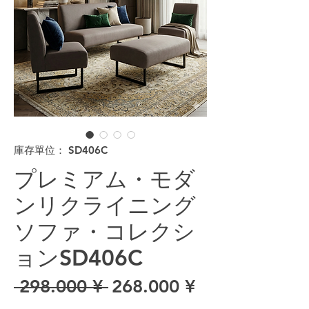
庫存單位： SD406C
プレミアム・モダ
ンリクライニング
ソファ・コレクシ
ョンSD406C
一般價格
促銷價格
 298.000 ¥ 
268.000 ¥