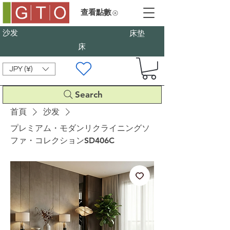
查看點數
沙发
床垫
床
JPY (¥)
Search
首頁
沙发
プレミアム・モダンリクライニングソ
ファ・コレクションSD406C