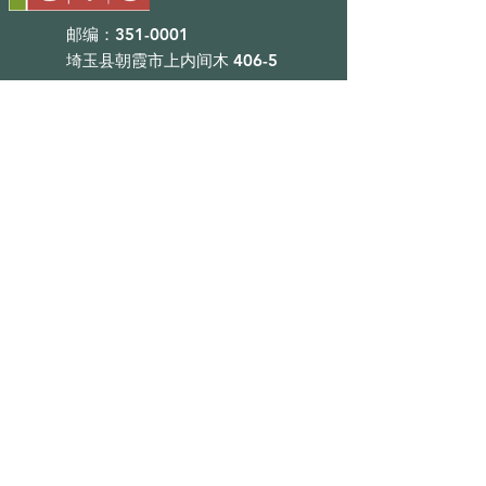
邮编：351-0001
埼玉县朝霞市上内间木 406-5
TEL : 048 - 456 - 3835​
FAX : 048 - 456 - 3837
MAIL : info@gtostyle.co.jp
营业时间​
平日09：30~17：30
（元旦、黄金周、夏休）
■目录
会社概要
咨询
奖励计划
■店铺