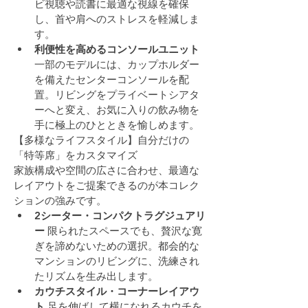
ビ視聴や読書に最適な視線を確保
し、首や肩へのストレスを軽減しま
す。
利便性を高めるコンソールユニット
一部のモデルには、カップホルダー
を備えたセンターコンソールを配
置。リビングをプライベートシアタ
ーへと変え、お気に入りの飲み物を
手に極上のひとときを愉しめます。
【多様なライフスタイル】自分だけの
「特等席」をカスタマイズ
家族構成や空間の広さに合わせ、最適な
レイアウトをご提案できるのが本コレク
ションの強みです。
2シーター・コンパクトラグジュアリ
ー
 限られたスペースでも、贅沢な寛
ぎを諦めないための選択。都会的な
マンションのリビングに、洗練され
たリズムを生み出します。
カウチスタイル・コーナーレイアウ
ト
 足を伸ばして横になれるカウチを