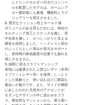
にドリンクホルダー付きのコンソー
ルを配置したモデルは、ホームシア
ター愛好家にも最適。機能性とラグ
ジュアリーを両立させました。
2. 贅沢なクッション性とホールド感
ボリュームのある背もたれには、独自の
キルティング加工とステッチを施し、背
中全体を優しく、かつしっかりと支える
構造を採用しました。ヘッドレスト部分
のふっくらとした厚みが首元をサポート
し、長時間の映画鑑賞や読書でも疲れを
感じさせません。
3. 細部に宿るクラフトマンシップ
張地には厳選された上質なレザー（本革/
スプリットレザー等）を使用。しっとり
とした肌触りと、使い込むほどに馴染む
風合いが魅力です。また、サイドや脚部
にあしらわれた天然木のアクセントが、
モダンなデザインの中に温かみをプラ
ス。都会的なマンションから、落ち着い