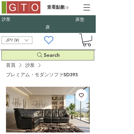
查看點數
沙发
床垫
床
JPY (¥)
Search
首頁
沙发
プレミアム・モダンソファSD393