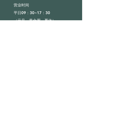
营业时间​
平日09：30~17：30
（元旦、黄金周、夏休）
■目录
会社概要
咨询
奖励计划
■店铺
沙发
床
床垫
■使用向导