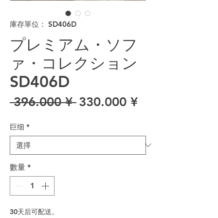
庫存單位： SD406D
プレミアム・ソフ
ァ・コレクション
SD406D
一般價格
促銷價格
 396.000 ¥ 
330.000 ¥
巨细
*
數量
*
30天后可配送。