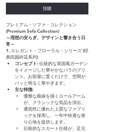
預購
プレミアム・ソファ・コレクション 
(Premium Sofa Collection)
～理想の安らぎ、デザインと響き合う日
常～
1. エレガント・フローラル・シリーズ (经
典田园碎花系列)
コンセプト
: 伝統的な英国風ガーデン
をイメージした華やかなバラのプリ
ント。お部屋に置くだけで、空間が
パッと明るく華やぎます。
主な特徴
:
優雅な曲線を描くロールアーム
が、クラシックな気品を演出。
通気性に優れた上質なファブリ
ックを採用し、一年中快適な座
り心地を提供します。
伝統的なスカート仕様が、足元