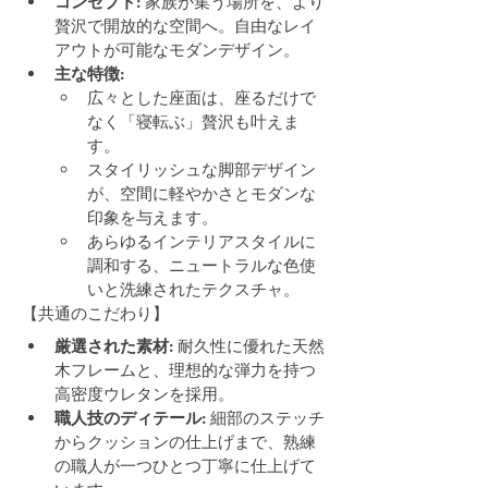
コンセプト
: 家族が集う場所を、より
贅沢で開放的な空間へ。自由なレイ
アウトが可能なモダンデザイン。
主な特徴
:
広々とした座面は、座るだけで
なく「寝転ぶ」贅沢も叶えま
す。
スタイリッシュな脚部デザイン
が、空間に軽やかさとモダンな
印象を与えます。
あらゆるインテリアスタイルに
調和する、ニュートラルな色使
いと洗練されたテクスチャ。
【共通のこだわり】
厳選された素材
: 耐久性に優れた天然
木フレームと、理想的な弾力を持つ
高密度ウレタンを採用。
職人技のディテール
: 細部のステッチ
からクッションの仕上げまで、熟練
の職人が一つひとつ丁寧に仕上げて