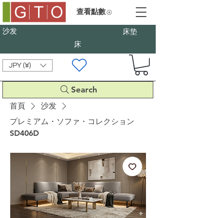
查看點數
沙发
床垫
床
JPY (¥)
Search
首頁
沙发
プレミアム・ソファ・コレクション
SD406D