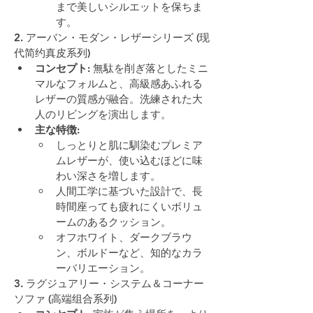
まで美しいシルエットを保ちま
す。
2. アーバン・モダン・レザーシリーズ (现
代简约真皮系列)
コンセプト
: 無駄を削ぎ落としたミニ
マルなフォルムと、高級感あふれる
レザーの質感が融合。洗練された大
人のリビングを演出します。
主な特徴
:
しっとりと肌に馴染むプレミア
ムレザーが、使い込むほどに味
わい深さを増します。
人間工学に基づいた設計で、長
時間座っても疲れにくいボリュ
ームのあるクッション。
オフホワイト、ダークブラウ
ン、ボルドーなど、知的なカラ
ーバリエーション。
3. ラグジュアリー・システム＆コーナー
ソファ (高端组合系列)