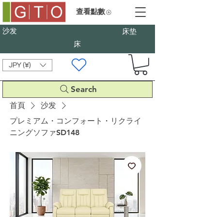
查看點數
沙发
床垫
床
JPY (¥)
Search
首頁
沙发
プレミアム・コンフォート・リクライ
ニングソファSD148