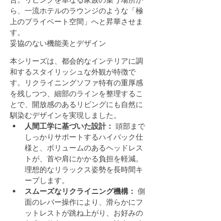
ら、一流ホテルのラウンジのような「極
上のプライベート空間」へと昇華させま
す。
妥協のない機能美とデザイン
本シリーズは、都会的なインテリアに調
和するスタイリッシュな外観が特徴で
す。リクライニングソファ特有の重厚感
を残しつつ、細部のラインを整理するこ
とで、開放感のあるリビングにも自然に
馴染むデザインを実現しました。
人間工学に基づいた設計：
 頭部まで
しっかりサポートするハイバック仕
様と、ボリュームのあるヘッドレス
トが、首や肩にかかる負担を軽減。
理想的なリラックス姿勢を長時間キ
ープします。
スムーズなリクライニング機構：
 側
面のレバー操作により、滑らかにフ
ットレストが跳ね上がり、お好みの