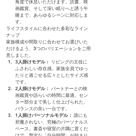
角度で休息いただけます。読書、映
画鑑賞、そして深い眠りへと誘う午
睡まで、あらゆるシーンに対応しま
す。
ライフスタイルに合わせた多彩なライン
ナップ
家族構成や間取りに合わせてお選びいた
だけるよう、3つのバリエーションをご用
意しました。
3人掛けモデル：
 リビングの主役に
ふさわしい存在感。家族全員でゆっ
たりと過ごせる広々としたサイズ感
です。
2人掛けモデル：
 パートナーとの映
画鑑賞や語らいの時間に最適。セン
ター部分まで美しく仕上げられた、
バランスの良い一台です。
1人掛けパーソナルモデル：
 誰にも
邪魔されない、究極のパーソナルス
ペース。書斎や寝室の片隅に置くだ
けで、贅沢な「自分時間」が始まり