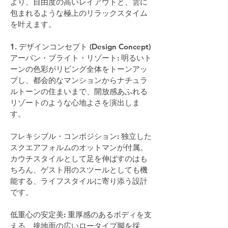
より、自由度の高いレイアウトと、雲に
包まれるような極上のリラックスタイム
を叶えます。
1. デザインコンセプト (Design Concept)
アーバン・ブライト・リゾート: 明るいト
ーンの色彩がリビング全体をトーンアッ
プし、都会的なマンションからナチュラ
ルトーンの住まいまで、開放感あふれる
リゾートのような心地よさを演出しま
す。
フレキシブル・コンポジション: 独立した
スクエアフォルムのオットマンが付属。
カウチスタイルとして足を伸ばすのはも
ちろん、ゲスト用のスツールとしても機
能する、ライフスタイルに寄り添う設計
です。
低重心の安定美: 重厚感のあるボディを支
える、接地面の広いロータイプ脚を採