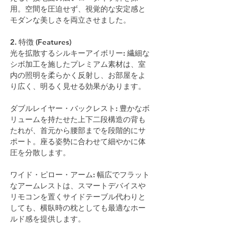
用。空間を圧迫せず、視覚的な安定感と
モダンな美しさを両立させました。
2. 特徴 (Features)
光を拡散するシルキーアイボリー: 繊細な
シボ加工を施したプレミアム素材は、室
内の照明を柔らかく反射し、お部屋をよ
り広く、明るく見せる効果があります。
ダブルレイヤー・バックレスト: 豊かなボ
リュームを持たせた上下二段構造の背も
たれが、首元から腰部までを段階的にサ
ポート。座る姿勢に合わせて細やかに体
圧を分散します。
ワイド・ピロー・アーム: 幅広でフラット
なアームレストは、スマートデバイスや
リモコンを置くサイドテーブル代わりと
しても、横臥時の枕としても最適なホー
ルド感を提供します。