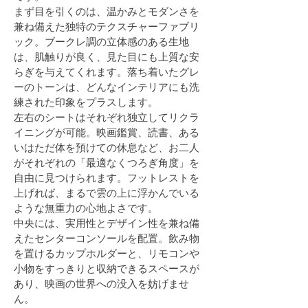
まず目を引くのは、温かみとモダンさを
兼ね備えた独特のテクスチャーファブリ
ック。ブークレ調の立体感のある生地
は、肌触りが良く、見た目にも上質な安
らぎを与えてくれます。落ち着いたグレ
ーのトーンは、どんなインテリアにも洗
練された印象をプラスします。
左右のシートはそれぞれ独立してリクラ
イニングが可能。映画鑑賞、読書、ある
いはただ体を預けての休息など、お二人
がそれぞれの「最適なくつろぎ角度」を
自由に見つけられます。フットレストを
上げれば、まるで雲の上に浮かんでいる
ような無重力の心地よさです。
中央には、実用性とデザイン性を兼ね備
えたセンターコンソールを配置。飲み物
を置けるカップホルダーと、リモコンや
小物をすっきりと収納できるスペースが
あり、映画の世界への没入を妨げませ
ん。