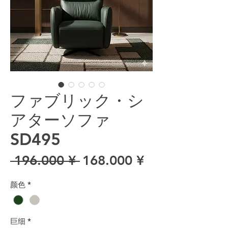
ファブリック・シ
アターソファ
SD495
一般價格
促銷價格
 196.000 ¥ 
168.000 ¥
颜色
*
巨细
*