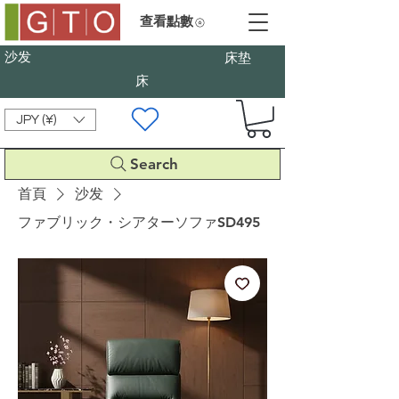
查看點數
沙发
床垫
床
JPY (¥)
Search
首頁
沙发
ファブリック・シアターソファSD495