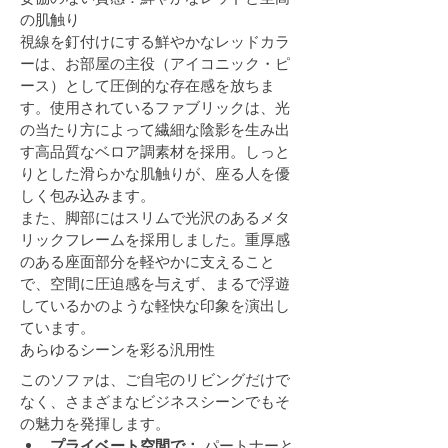
の肌触り
視線を釘付けにする鮮やかなレッドカラ
ーは、お部屋の主役（アイコニック・ピ
ース）として圧倒的な存在感を放ちま
す。使用されているファブリックは、光
の当たり方によって繊細な陰影を生み出
す高品質なベロア調素材を採用。しっと
りとした滑らかな肌触りが、座る人を優
しく包み込みます。
また、脚部にはスリムで光沢のあるメタ
リックフレームを採用しました。重厚感
のある座面部分を軽やかに支えること
で、空間に圧迫感を与えず、まるで浮遊
しているかのような軽快な印象を演出し
ています。
あらゆるシーンを彩る汎用性
このソファは、ご自宅のリビングだけで
なく、さまざまなビジネスシーンでもそ
の魅力を発揮します。
プライベート空間で：
 パートナーと