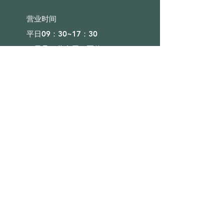
营业时间​
平日09：30~17：30
（元旦、黄金周、夏休）
■目录
会社概要
咨询
奖励计划
■店铺
沙发
床
床垫