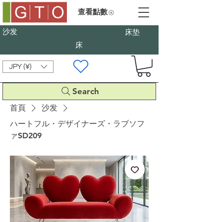
查看點數
沙发
床垫
床
JPY (¥)
Search
首頁
沙发
ハートフル・デザイナーズ・ラブソフ
ァSD209