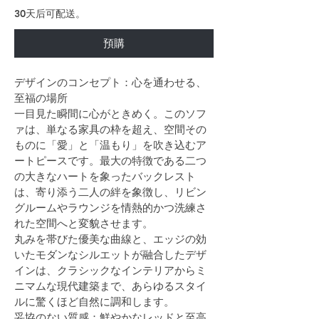
30天后可配送。
預購
デザインのコンセプト：心を通わせる、
至福の場所
一目見た瞬間に心がときめく。このソフ
ァは、単なる家具の枠を超え、空間その
ものに「愛」と「温もり」を吹き込むア
ートピースです。最大の特徴である二つ
の大きなハートを象ったバックレスト
は、寄り添う二人の絆を象徴し、リビン
グルームやラウンジを情熱的かつ洗練さ
れた空間へと変貌させます。
丸みを帯びた優美な曲線と、エッジの効
いたモダンなシルエットが融合したデザ
インは、クラシックなインテリアからミ
ニマムな現代建築まで、あらゆるスタイ
ルに驚くほど自然に調和します。
妥協のない質感：鮮やかなレッドと至高