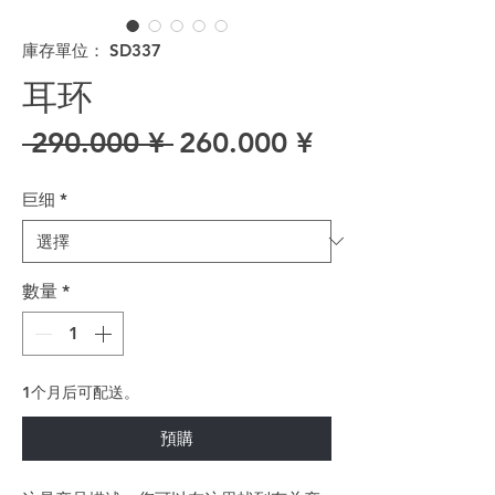
庫存單位： SD337
耳环
一般價格
促銷價格
 290.000 ¥ 
260.000 ¥
巨细
*
數量
*
1个月后可配送。
預購