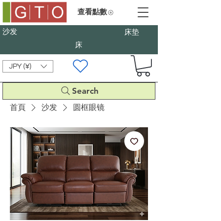
查看點數
沙发
床垫
床
JPY (¥)
Search
首頁
沙发
圆框眼镜