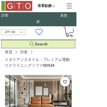
查看點數
沙发
床垫
床
JPY (¥)
Search
首頁
沙发
イタリアンスタイル・プレミアム電動
リクライニングソファSD524