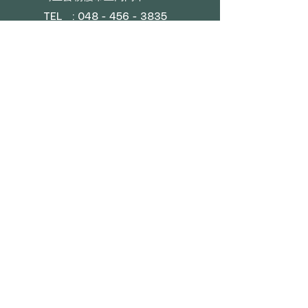
TEL : 048 - 456 - 3835​
FAX : 048 - 456 - 3837
MAIL : info@gtostyle.co.jp
营业时间​
平日09：30~17：30
（元旦、黄金周、夏休）
■目录
会社概要
咨询
奖励计划
■店铺
沙发
床