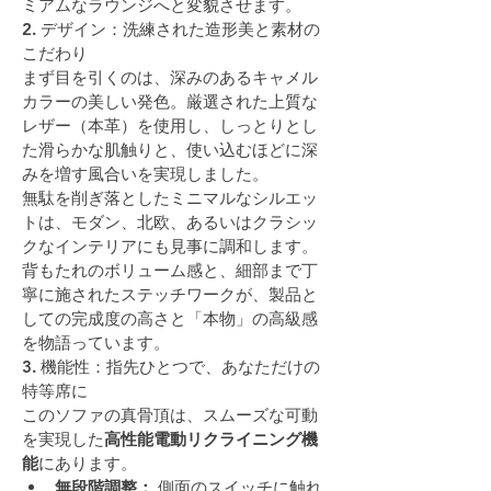
ミアムなラウンジへと変貌させます。
2. デザイン：洗練された造形美と素材の
こだわり
まず目を引くのは、深みのあるキャメル
カラーの美しい発色。厳選された上質な
レザー（本革）を使用し、しっとりとし
た滑らかな肌触りと、使い込むほどに深
みを増す風合いを実現しました。
無駄を削ぎ落としたミニマルなシルエッ
トは、モダン、北欧、あるいはクラシッ
クなインテリアにも見事に調和します。
背もたれのボリューム感と、細部まで丁
寧に施されたステッチワークが、製品と
しての完成度の高さと「本物」の高級感
を物語っています。
3. 機能性：指先ひとつで、あなただけの
特等席に
このソファの真骨頂は、スムーズな可動
を実現した
高性能電動リクライニング機
能
にあります。
無段階調整：
 側面のスイッチに触れ