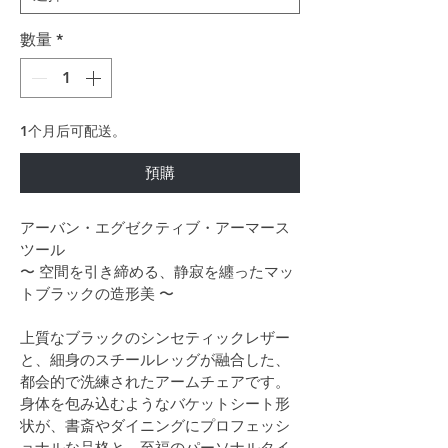
數量
*
1个月后可配送。
預購
アーバン・エグゼクティブ・アーマース
ツール
〜 空間を引き締める、静寂を纏ったマッ
トブラックの造形美 〜
上質なブラックのシンセティックレザー
と、細身のスチールレッグが融合した、
都会的で洗練されたアームチェアです。
身体を包み込むようなバケットシート形
状が、書斎やダイニングにプロフェッシ
ョナルな品格と、至福のパーソナルタイ