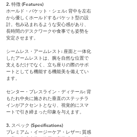
2. 特徴 (Features)
ホールド・バケット・シェル: 背中を左右
から優しくホールドするバケット型の設
計。包み込まれるような安心感があり、
長時間のデスクワークや食事でも姿勢を
安定させます。
シームレス・アームレスト: 座面と一体化
したアームレストは、腕を自然な位置で
支えるだけでなく、立ち座りの際のサポ
ートとしても機能する機能美を備えてい
ます。
センター・プレスライン・ディテール: 背
もたれ中央に施された垂直のステッチラ
インがアクセントとなり、視覚的にスマ
ートで引き締まった印象を与えます。
3. スペック (Specifications)
プレミアム・イージーケア・レザー: 質感