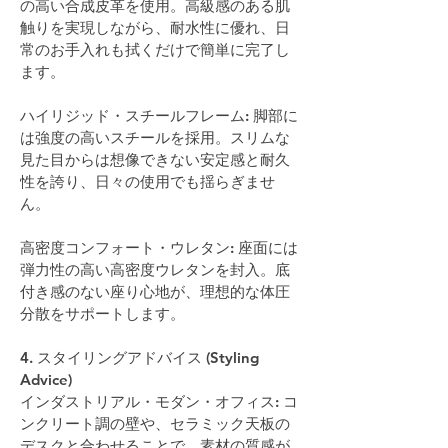
の高い合成皮革を使用。高級感のある肌
触りを実現しながら、耐水性に優れ、日
常のお手入れも拭くだけで簡単に完了し
ます。
ハイリジッド・スチールフレーム: 脚部に
は強度の高いスチールを採用。スリムな
見た目からは想像できない安定感と耐久
性を誇り、日々の使用でも揺らぎませ
ん。
高密度コンフォート・ウレタン: 座面には
弾力性の高い高密度ウレタンを封入。底
付き感のない座り心地が、理想的な体圧
分散をサポートします。
4. スタイリングアドバイス (Styling 
Advice)
インダストリアル・モダン・オフィス: コ
ンクリート調の壁や、セラミック天板の
デスクと合わせることで、素材の質感が