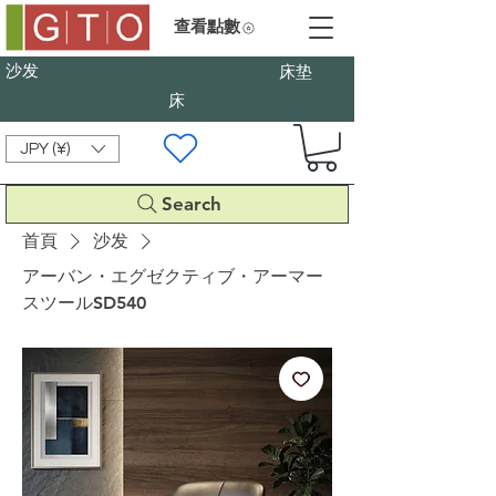
查看點數
沙发
床垫
床
JPY (¥)
Search
首頁
沙发
アーバン・エグゼクティブ・アーマー
スツールSD540