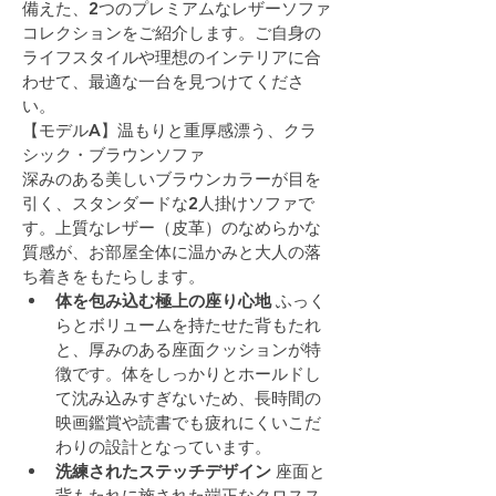
備えた、2つのプレミアムなレザーソファ
コレクションをご紹介します。ご自身の
ライフスタイルや理想のインテリアに合
わせて、最適な一台を見つけてくださ
い。
【モデルA】温もりと重厚感漂う、クラ
シック・ブラウンソファ
深みのある美しいブラウンカラーが目を
引く、スタンダードな2人掛けソファで
す。上質なレザー（皮革）のなめらかな
質感が、お部屋全体に温かみと大人の落
ち着きをもたらします。
体を包み込む極上の座り心地
 ふっく
らとボリュームを持たせた背もたれ
と、厚みのある座面クッションが特
徴です。体をしっかりとホールドし
て沈み込みすぎないため、長時間の
映画鑑賞や読書でも疲れにくいこだ
わりの設計となっています。
洗練されたステッチデザイン
 座面と
背もたれに施された端正なクロスス