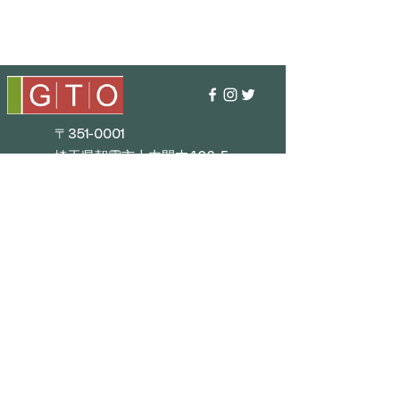
〒351-0001
埼玉県朝霞市上内間木406-5
TEL : 048 - 456 - 3835​
FAX : 048 - 456 - 3837
MAIL : info@gtostyle.co.jp
■
Business Hours
Weekdays 9:30 AM–5:30 PM
(Closed during New Year
holidays, Golden Week, and
summer vacation)
■ Menu