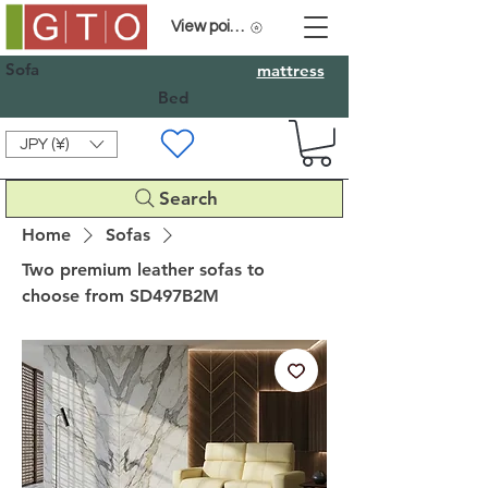
View points
Sofa
mattress
Bed
JPY (¥)
Search
Home
Sofas
Two premium leather sofas to
choose from SD497B2M