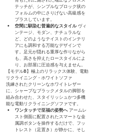
テッチが、シンプルなブロック状の
フォルムの中にさりげない高級感を
プラスしています。
空間に馴染む普遍的なスタイル
 ヴィ
ンテージ、モダン、ナチュラルな
ど、どのようなテイストのインテリ
アにも調和する万能なデザインで
す。足元が隠れる重厚な作りながら
も、高さを抑えたロースタイルによ
り、お部屋に圧迫感を与えません。
【モデルB】極上のリラックス体験、電動
リクライニング・ホワイトソファ
洗練されたクリーンなホワイトレザー
に、シャープなブラックメタルの脚部を
組み合わせた、スタイリッシュかつ多機
能な電動リクライニングソファです。
ワンタッチで至福の姿勢へ
 アームレ
スト側面に配置されたスマートな金
属調ボタンを操作するだけで、フッ
トレスト（足置き）が静かに、そし