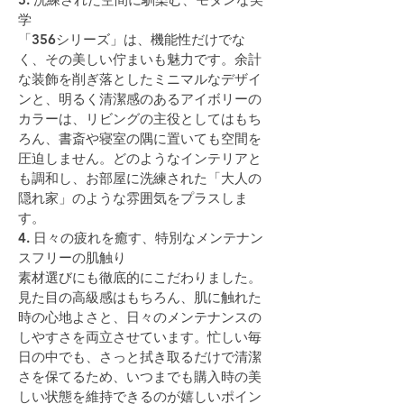
学
「356シリーズ」は、機能性だけでな
く、その美しい佇まいも魅力です。余計
な装飾を削ぎ落としたミニマルなデザイ
ンと、明るく清潔感のあるアイボリーの
カラーは、リビングの主役としてはもち
ろん、書斎や寝室の隅に置いても空間を
圧迫しません。どのようなインテリアと
も調和し、お部屋に洗練された「大人の
隠れ家」のような雰囲気をプラスしま
す。
4. 日々の疲れを癒す、特別なメンテナン
スフリーの肌触り
素材選びにも徹底的にこだわりました。
見た目の高級感はもちろん、肌に触れた
時の心地よさと、日々のメンテナンスの
しやすさを両立させています。忙しい毎
日の中でも、さっと拭き取るだけで清潔
さを保てるため、いつまでも購入時の美
しい状態を維持できるのが嬉しいポイン