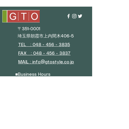
〒351-0001
埼玉県朝霞市上内間木406-5
TEL : 048 - 456 - 3835​
FAX : 048 - 456 - 3837
MAIL : info@gtostyle.co.jp
■
Business Hours
Weekdays 9:30 AM–5:30 PM
(Closed during New Year
holidays, Golden Week, and
summer vacation)
■ Menu
Company Overview