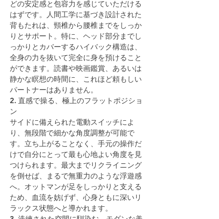
どの安定感と包容力を感じていただける
はずです。人間工学に基づき設計された
背もたれは、頸椎から腰椎までをしっか
りとサポート。特に、ヘッド部分までし
っかりとカバーするハイバック構造は、
全身の力を抜いて完全に身を預けること
ができます。読書や映画鑑賞、あるいは
静かな瞑想の時間に、これほど頼もしい
パートナーはありません。
2. 直感で操る、極上のフラットポジショ
ン
サイドに備えられた電動スイッチによ
り、無段階で細かな角度調整が可能で
す。立ち上がることなく、手元の操作だ
けで自分にとって最も心地よい角度を見
つけられます。最大までリクライニング
を倒せば、まるで無重力のような浮遊感
へ。オットマンが足をしっかりと支える
ため、血流を妨げず、心身ともに深いリ
ラックス状態へと導かれます。
3. 洗練された空間に馴染む、モダンな美