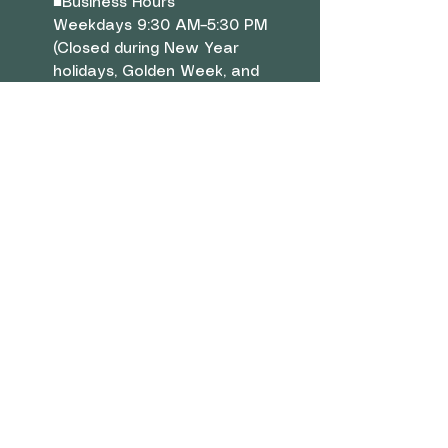
■
Business Hours
Weekdays 9:30 AM–5:30 PM
(Closed during New Year
holidays, Golden Week, and
summer vacation)
■ Menu
Company Overview
Contact Us
Rewards Program
Shop
■
Sofa
Bed
Mattress
■ User Guide