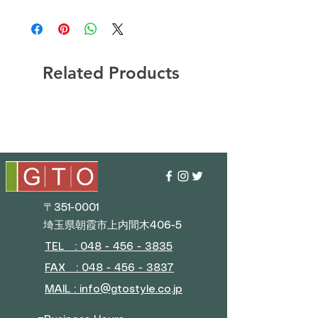
Related Products
〒351-0001
埼玉県朝霞市上内間木406-5
TEL : 048 - 456 - 3835​
FAX : 048 - 456 - 3837
MAIL : info@gtostyle.co.jp