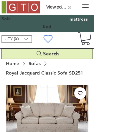
View points
Sofa
mattress
Bed
JPY (¥)
Search
Home
Sofas
Royal Jacquard Classic Sofa SD251