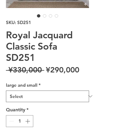
SKU: SD251
Royal Jacquard
Classic Sofa
SD251
Regular Price
Sale Price
 ¥330,000 
¥290,000
large and small
*
Quantity
*