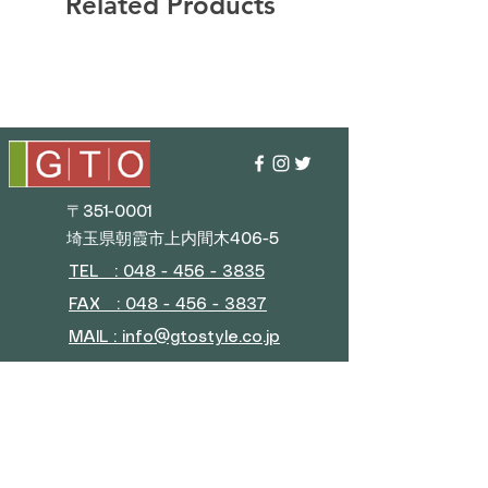
Related Products
〒351-0001
埼玉県朝霞市上内間木406-5
TEL : 048 - 456 - 3835​
FAX : 048 - 456 - 3837
MAIL : info@gtostyle.co.jp
■
Business Hours
Weekdays 9:30 AM–5:30 PM
(Closed during New Year
holidays, Golden Week, and
summer vacation)