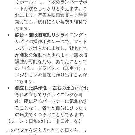
くホールドし、下段のランバーサポ
ートが腰をしっかりと支えます。こ
れにより、読書や映画鑑賞を長時間
続けても、疲れにくい姿勢を維持で
きます。
静音・無段階電動リクライニング：
サイドの操作ボタン一つで、フット
レストが滑らかに上昇し、背もたれ
が理想の角度へと倒れます。無段階
調整が可能なため、あなたにとって
の「ゼロ・グラビティ（無重力）」
ポジションを自在に作り出すことが
できます。
独立した操作性：
 左右の座面はそれ
ぞれ独立してリクライニングが可
能。隣に座るパートナーに気兼ねす
ることなく、各々が自分にぴったり
の角度でくつろぐことができます。
【シーン：日常の中に「非日常」を】
このソファを迎え入れたその日から、リ