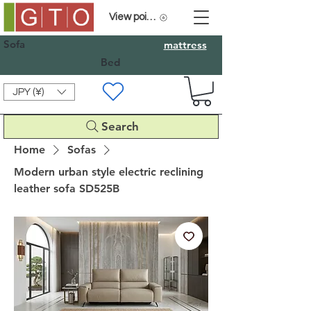
View points
Sofa
mattress
Bed
JPY (¥)
Search
Home
Sofas
Modern urban style electric reclining
leather sofa SD525B