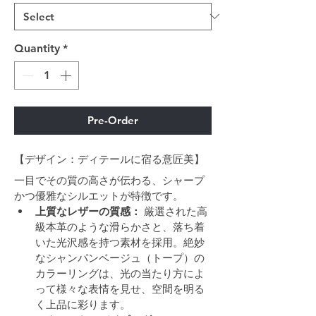
Quantity
*
Pre-Order
【デザイン：ディテールに宿る意匠美】
一目でその質の高さが伝わる、シャープ
かつ優雅なシルエットが特徴です。
上質なレザーの質感：
 厳選された高
級本革のような滑らかさと、落ち着
いた光沢感を持つ素材を採用。絶妙
なシャンパンベージュ（トープ）の
カラーリングは、光の当たり方によ
って様々な表情を見せ、空間を明る
く上品に彩ります。