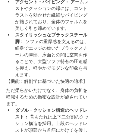
アクセント・バイピング：
 アームレ
ストやクッションの縁には、コント
ラストを効かせた繊細なパイピング
が施されており、全体のフォルムを
美しく引き締めています。
スタイリッシュなブラックスチール
脚：
 ソファの重厚感を支えるのは、
細身でエッジの効いたブラックスチ
ールの脚部。床面との間に空間を作
ることで、大型ソファ特有の圧迫感
を抑え、軽やかでモダンな印象を与
えます。
【機能：解剖学に基づいた快適の追求】
ただ柔らかいだけでなく、身体の負担を
軽減するための緻密な設計が施されてい
ます。
ダブル・クッション構造のヘッドレ
スト：
 背もたれは上下二分割のクッ
ション構造を採用。上段のヘッドレ
ストが頭部から首筋にかけてを優し