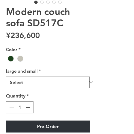
Modern couch
sofa SD517C
Price
¥236,600
Color
*
large and small
*
Quantity
*
Pre-Order