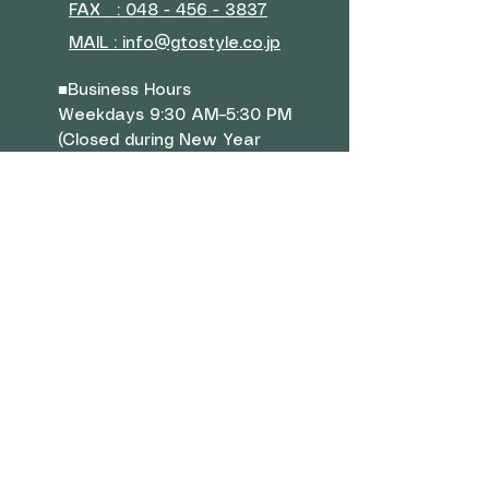
FAX : 048 - 456 - 3837
MAIL : info@gtostyle.co.jp
■
Business Hours
Weekdays 9:30 AM–5:30 PM
(Closed during New Year
holidays, Golden Week, and
summer vacation)
■ Menu
Company Overview
Contact Us
Rewards Program
Shop
■
Sofa
Bed
Mattress