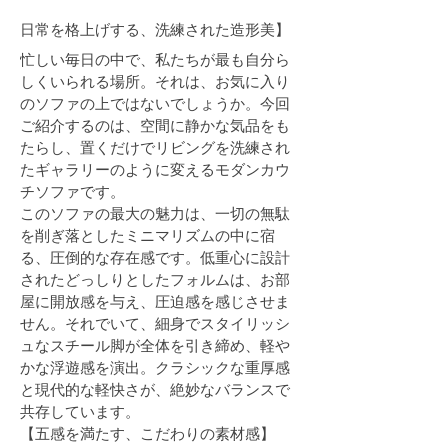
日常を格上げする、洗練された造形美】
忙しい毎日の中で、私たちが最も自分ら
しくいられる場所。それは、お気に入り
のソファの上ではないでしょうか。今回
ご紹介するのは、空間に静かな気品をも
たらし、置くだけでリビングを洗練され
たギャラリーのように変えるモダンカウ
チソファです。
このソファの最大の魅力は、一切の無駄
を削ぎ落としたミニマリズムの中に宿
る、圧倒的な存在感です。低重心に設計
されたどっしりとしたフォルムは、お部
屋に開放感を与え、圧迫感を感じさせま
せん。それでいて、細身でスタイリッシ
ュなスチール脚が全体を引き締め、軽や
かな浮遊感を演出。クラシックな重厚感
と現代的な軽快さが、絶妙なバランスで
共存しています。
【五感を満たす、こだわりの素材感】