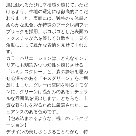
肌に触れるたびに幸福感を感じていただ
けるよう、生地の選定には徹底的にこだ
わりました。表面には、独特の立体感と
柔らかな風合いが特徴のブークレ調ファ
ブリックを採用。ポコポコとした表面の
テクスチャが光を優しく分散させ、見る
角度によって豊かな表情を見せてくれま
す。
カラーバリエーションは、どんなインテ
リアにも馴染みつつ知性を感じさせる
「ルミナスグレー」と、森の静寂を思わ
せる深みのある「モスグリーン」をご用
意しました。グレーは空間を明るくモダ
ンに、グリーンは温かみのあるナチュラ
ルな雰囲気を演出します。どちらも、上
質な暮らしを彩るために厳選された、ニ
ュアンスのある色彩です。
【包み込まれるような、極上のリラクゼ
ーション】
デザインの美しさもさることながら、特