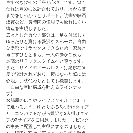
筆すべきはその「座り心地」です。背も
たれは高めに設計されており、肩から首
までをしっかりとサポート。読書や映画
鑑賞など、長時間の使用でも疲れにくい
構造を実現しました。
広々としたカウチ部分は、足を伸ばして
ゆったりと寛げる贅沢なスペース。自由
な姿勢でリラックスできるため、家族と
過ごすひとときも、一人の静かな夜も、
最高のリラックスタイムへと導きます。
また、サイドのアームレストは絶妙な角
度で設計されており、横になった際には
心地よい枕代わりとしても機能します。
【自由な空間構成を叶えるラインナッ
プ】
お部屋の広さやライフスタイルに合わせ
て選べるよう、ゆとりある3人掛けタイプ
と、コンパクトながら贅沢な2人掛けタイ
プの2サイズをご用意しました。リビング
の中央に配置して主役にするのはもちろ
ん、壁際に寄せて広々とした動線を確保