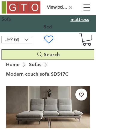
View points
Sofa
mattress
Bed
JPY (¥)
Search
Home
Sofas
Modern couch sofa SD517C