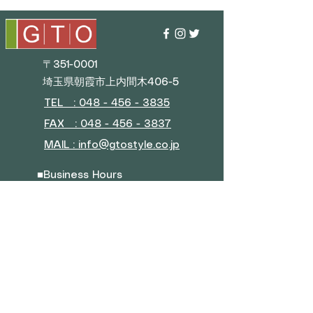
〒351-0001
埼玉県朝霞市上内間木406-5
TEL : 048 - 456 - 3835​
FAX : 048 - 456 - 3837
MAIL : info@gtostyle.co.jp
■
Business Hours
Weekdays 9:30 AM–5:30 PM
(Closed during New Year
holidays, Golden Week, and
summer vacation)
■ Menu
Company Overview
Contact Us