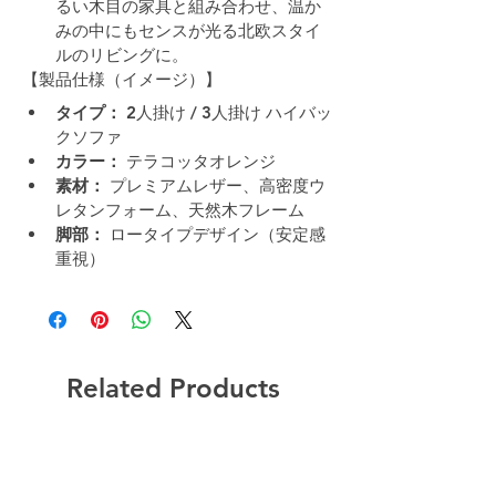
るい木目の家具と組み合わせ、温か
みの中にもセンスが光る北欧スタイ
ルのリビングに。
【製品仕様（イメージ）】
タイプ：
 2人掛け / 3人掛け ハイバッ
クソファ
カラー：
 テラコッタオレンジ
素材：
 プレミアムレザー、高密度ウ
レタンフォーム、天然木フレーム
脚部：
 ロータイプデザイン（安定感
重視）
Related Products