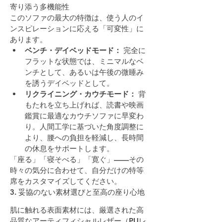
寄り添う多機能性
このソファの最大の特徴は、使う人のイ
ンスピレーションに応える「可変性」に
あります。
ベンチ・デイベッドモード：
 完全に
フラットな状態では、ミニマルなベ
ンチとして、あるいは午後の微睡み
を誘うデイベッドとして。
リクライニング・カウチモード：
 背
もたれを立ち上げれば、読書や映画
鑑賞に最適なカウチソファに早変わ
り。人間工学に基づいた角度調整に
より、腰への負担を軽減し、長時間
の休息をサポートします。
「座る」「寝そべる」「寛ぐ」——その
時々の気分に合わせて、自分だけの特等
席をカスタマイズしてください。
3. 妥協のない素材選びと至高の座り心地
肌に触れる表面素材には、厳選された高
品質なアーティフィシャルレザー（PUレ