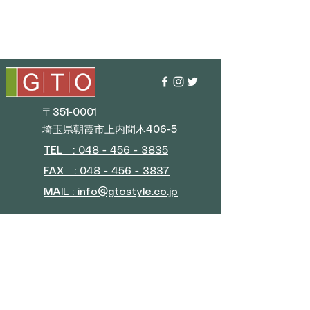
〒351-0001
埼玉県朝霞市上内間木406-5
TEL : 048 - 456 - 3835​
FAX : 048 - 456 - 3837
MAIL : info@gtostyle.co.jp
■
Business Hours
Weekdays 9:30 AM–5:30 PM
(Closed during New Year
holidays, Golden Week, and
summer vacation)