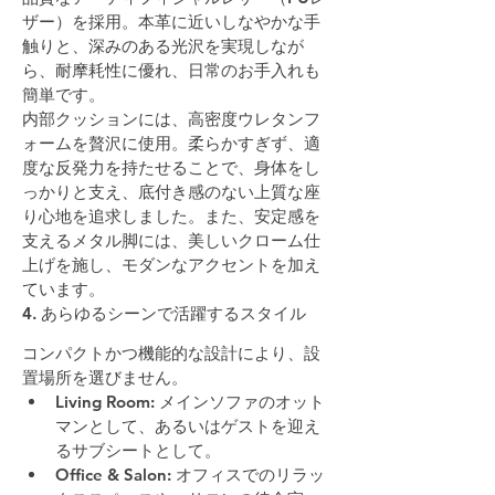
ザー）を採用。本革に近いしなやかな手
触りと、深みのある光沢を実現しなが
ら、耐摩耗性に優れ、日常のお手入れも
簡単です。
内部クッションには、高密度ウレタンフ
ォームを贅沢に使用。柔らかすぎず、適
度な反発力を持たせることで、身体をし
っかりと支え、底付き感のない上質な座
り心地を追求しました。また、安定感を
支えるメタル脚には、美しいクローム仕
上げを施し、モダンなアクセントを加え
ています。
4. あらゆるシーンで活躍するスタイル
コンパクトかつ機能的な設計により、設
置場所を選びません。
Living Room:
 メインソファのオット
マンとして、あるいはゲストを迎え
るサブシートとして。
Office & Salon:
 オフィスでのリラッ