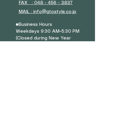
FAX : 048 - 456 - 3837
MAIL : info@gtostyle.co.jp
■
Business Hours
Weekdays 9:30 AM–5:30 PM
(Closed during New Year
holidays, Golden Week, and
summer vacation)
■ Menu
Company Overview
Contact Us
Rewards Program
Shop
■
Sofa
Bed
Mattress