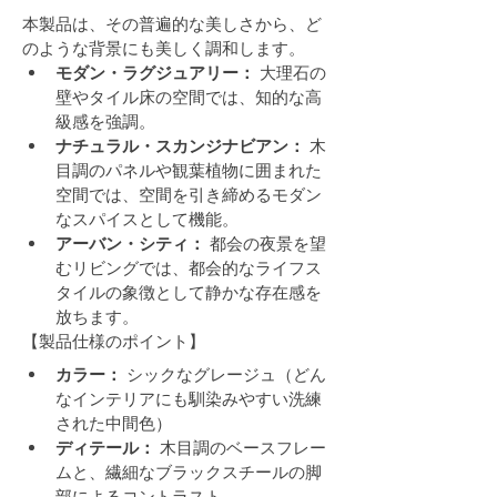
本製品は、その普遍的な美しさから、ど
のような背景にも美しく調和します。
モダン・ラグジュアリー：
 大理石の
壁やタイル床の空間では、知的な高
級感を強調。
ナチュラル・スカンジナビアン：
 木
目調のパネルや観葉植物に囲まれた
空間では、空間を引き締めるモダン
なスパイスとして機能。
アーバン・シティ：
 都会の夜景を望
むリビングでは、都会的なライフス
タイルの象徴として静かな存在感を
放ちます。
【製品仕様のポイント】
カラー：
 シックなグレージュ（どん
なインテリアにも馴染みやすい洗練
された中間色）
ディテール：
 木目調のベースフレー
ムと、繊細なブラックスチールの脚
部によるコントラスト