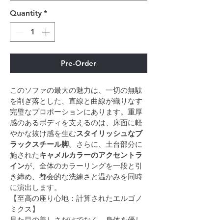
Quantity
*
Pre-Order
このソファの最大の魅力は、一切の無駄
を削ぎ落とした、直線と曲線が織りなす
完璧なプロポーションにあります。重厚
感のあるボディを支えるのは、床面に軽
やかな抜け感を生む
スタイリッシュなブ
ラックスチール脚
。さらに、土台部分に
施された
キャメルカラーのアクセントラ
イン
が、全体のカラーリングを一段と引
き締め、都会的な洗練さと温かみを同時
に演出します。
【至高の座り心地：計算されたエルゴノ
ミクス】
見た目の美しさだけでなく、身体を優し