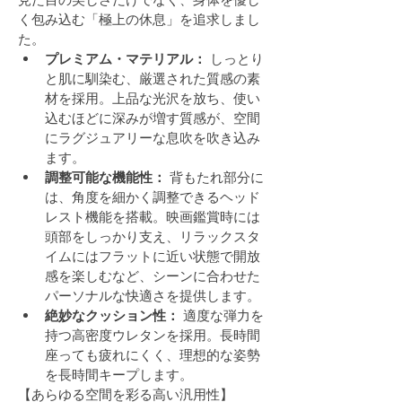
く包み込む「極上の休息」を追求しまし
た。
プレミアム・マテリアル：
 しっとり
と肌に馴染む、厳選された質感の素
材を採用。上品な光沢を放ち、使い
込むほどに深みが増す質感が、空間
にラグジュアリーな息吹を吹き込み
ます。
調整可能な機能性：
 背もたれ部分に
は、角度を細かく調整できるヘッド
レスト機能を搭載。映画鑑賞時には
頭部をしっかり支え、リラックスタ
イムにはフラットに近い状態で開放
感を楽しむなど、シーンに合わせた
パーソナルな快適さを提供します。
絶妙なクッション性：
 適度な弾力を
持つ高密度ウレタンを採用。長時間
座っても疲れにくく、理想的な姿勢
を長時間キープします。
【あらゆる空間を彩る高い汎用性】