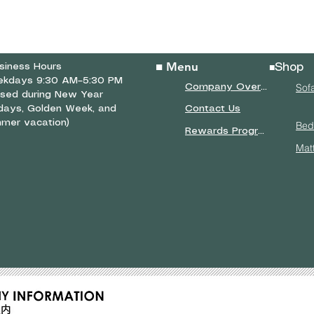
■ Menu
siness Hours
Shop
■
kdays 9:30 AM–5:30 PM
Sof
Company Overview
osed during New Year
idays, Golden Week, and
Contact Us
mer vacation)
Bed
Rewards Program
Mat