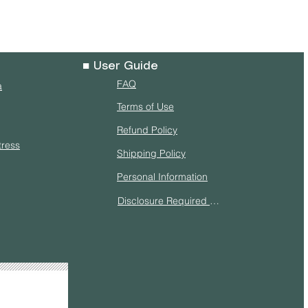
■ User Guide
FAQ
a
Terms of Use
Refund Policy
tress
Shipping Policy
Personal Information
Disclosure Required Under the Specified Commercial Transactions Act