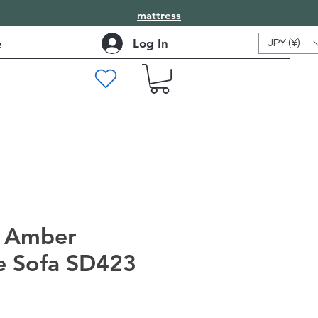
mattress
Log In
e
JPY (¥)
 Amber
e Sofa SD423