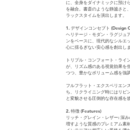
に、全身をダイナミックに預け
を融合。書斎のような静謐さと
ラックスタイムを演出します。
1. デザインコンセプト (Design Co
ヘリテージ・モダン・ラグジュア
ンをベースに、現代的なシルエ
心に揺るぎない安心感を創出し
トリプル・コンフォート・ライン
が、リズム感のある視覚効果を
つつ、豊かなボリューム感を強
フルフラット・エクスペリエンス
ち、リクライニング時にはリビ
と変貌させる圧倒的な存在感を
2. 特徴 (Features)
リッチ・グレイン・レザー: 深
増すような質感のプレミアム素