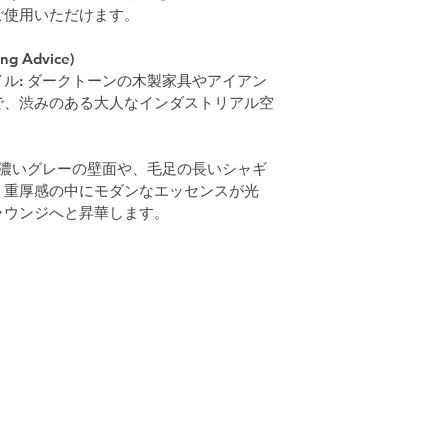
ご使用いただけます。
 Advice)
ル: ダークトーンの木製家具やアイアン
で、渋みのある大人なインダストリアル空
 濃いグレーの壁面や、毛足の長いシャギ
、重厚感の中にモダンなエッセンスが光
ラウンジへと昇華します。