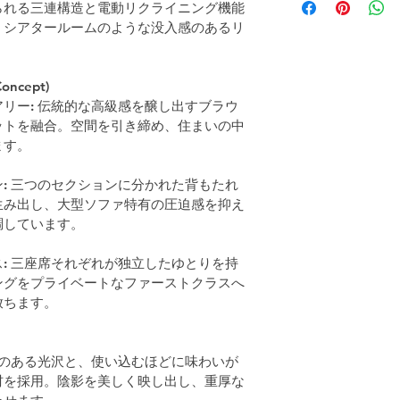
られる三連構造と電動リクライニング機能
、シアタールームのような没入感のあるリ
ncept)
リー: 伝統的な高級感を醸し出すブラウ
ットを融合。空間を引き締め、住まいの中
ます。
: 三つのセクションに分かれた背もたれ
生み出し、大型ソファ特有の圧迫感を抑え
調しています。
: 三座席それぞれが独立したゆとりを持
ングをプライベートなファーストクラスへ
放ちます。
みのある光沢と、使い込むほどに味わいが
材を採用。陰影を美しく映し出し、重厚な