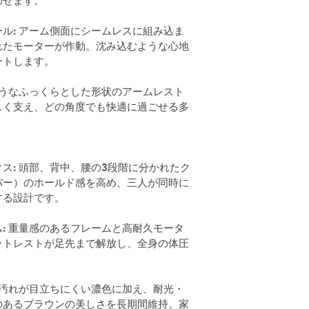
わせます。
ル: アーム側面にシームレスに組み込ま
れたモーターが作動。沈み込むような心地
ートします。
ようなふっくらとした形状のアームレスト
しく支え、どの角度でも快適に過ごせる多
ス: 頭部、背中、腰の3段階に分かれたク
バー）のホールド感を高め、三人が同時に
する設計です。
: 重量感のあるフレームと高耐久モータ
ットレストが足先まで解放し、全身の体圧
 汚れが目立ちにくい濃色に加え、耐光・
のあるブラウンの美しさを長期間維持。家