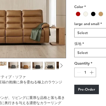
Color
*
large and small
*
Select
張地
*
Select
Quantity
*
クティブ・ソファ
至福の抱擁に身を委ねる極上のラウンジ 
Pre-Order
ウンが、リビングに重厚な品格と落ち着き
間に奥行きを与える濃密なカラーリング