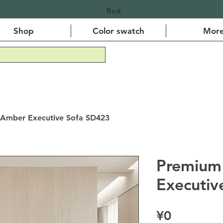
Bed
Shop
Color swatch
Mor
Amber Executive Sofa SD423
Premium
Executiv
Price
¥0