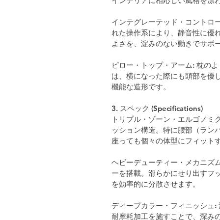
インテリアに相応しい風格を漂
インテグレーテッド・コントロー
れた操作系により、静音性に優
よさを、淀みのない動きでサポ
ピロー・トップ・アーム: 枕の
は、横になった際にも頭部を優
機能な造形です。
3. スペック (Specifications)
トリプル・ゾーン・エルゴノミク
ッション構造。特に腰部（ラン
座っても個々の体型にフィット
ヘビーデューティー・メカニズム
ーを搭載。滑らかにせり出すフ
を効率的に分散させます。
ディープカラー・フィニッシュ:
耐摩耗加工を施すことで、深み