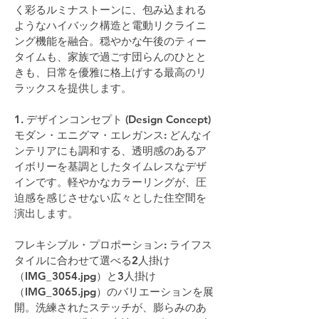
く彩るルミナストーンに、包み込まれる
ようなハイバック構造と電動リクライニ
ング機能を融合。穏やかな午後のティー
タイムも、家族で過ごす団らんのひとと
きも、日常を優雅に格上げする最高のリ
ラックスを提供します。
1. デザインコンセプト (Design Concept)
モダン・エニグマ・エレガンス: どんなイ
ンテリアにも調和する、透明感のあるア
イボリーを基調としたタイムレスなデザ
インです。軽やかなカラーリングが、圧
迫感を感じさせない広々とした住空間を
演出します。
フレキシブル・プロポーション: ライフス
タイルに合わせて選べる2人掛け
（IMG_3054.jpg）と3人掛け
（IMG_3065.jpg）のバリエーションを展
開。洗練されたステッチが、膨らみのあ