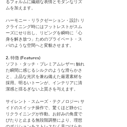
るフォルムに繊細な表情とモダンなリズ
ムを加えます。
ハーモニー・リラクゼーション・設計: リ
クライニング時にはフットレストがスム
ーズにせり出し、リビングを瞬時に「心
身を解き放つ」ためのプライベート・ス
パのような空間へと変貌させます。
2. 特徴 (Features)
ソフト・タッチ・プレミアムレザー: 触れ
た瞬間に感じるシルクのような滑らかさ
と、上品な光沢を兼ね備えた厳選素材を
採用。明るいトーンが、インテリアに清
潔感と揺るぎない上質さを与えます。
サイレント・スムーズ・テクノロジー: サ
イドのスイッチ操作で、驚くほど静かに
リクライニングが作動。お好みの角度で
ぴたりと止まる無段階調整により、理想
のポジションをストレスなく見つけられ