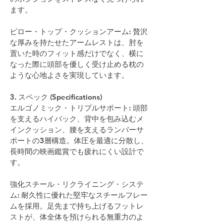
ます。
ピロー・トップ・クッションアーム: 贅沢
な厚みを持たせたアームレストは、肘を
置いた時のフィット感だけでなく、横に
なった際に頭部を優しく受け止める枕の
ような心地よさを実現しています。
3. スペック (Specifications)
エルゴノミック・トリプルサポート: 頭部
を支えるハイバック、背中を包み込むメ
インクッション、腰を支えるランバーサ
ポートの3層構造。体圧を最適に分散し、
長時間の映画鑑賞でも疲れにくい設計で
す。
強化スチール・リクライニング・システ
ム: 耐久性に優れた堅牢なスチールフレー
ムを採用。足先まで持ち上げるフットレ
ストが、体全体を預けられる無重力のよ