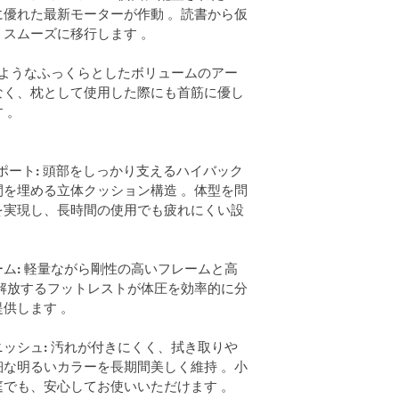
優れた最新モーターが作動 。読書から仮
スムーズに移行します 。
のようなふっくらとしたボリュームのアー
なく、枕として使用した際にも首筋に優し
 。
ポート: 頭部をしっかり支えるハイバック
を埋める立体クッション構造 。体型を問
を実現し、長時間の使用でも疲れにくい設
ム: 軽量ながら剛性の高いフレームと高
解放するフットレストが体圧を効率的に分
供します 。
ッシュ: 汚れが付きにくく、拭き取りや
な明るいカラーを長期間美しく維持 。小
でも、安心してお使いいただけます 。