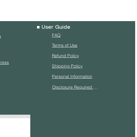
■ User Guide
FAQ
a
Terms of Use
Refund Policy
tress
Shipping Policy
Personal Information
Disclosure Required Under the Specified Commercial Transactions Act