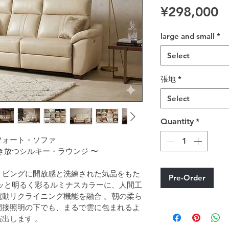
P
¥298,000
large and small
*
Select
張地
*
Select
Quantity
*
フォート・ソファ
き放つシルキー・ラウンジ 〜
リビングに開放感と洗練された気品をもた
Pre-Order
ッと明るく彩るルミナスカラーに、人間工
動リクライニング機能を融合 。朝の柔ら
間接照明の下でも、まるで雲に包まれるよ
出します 。