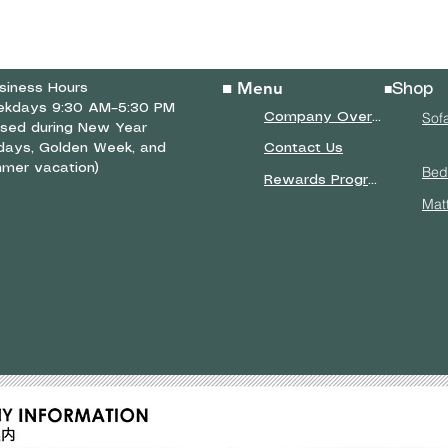
■ Menu
siness Hours
Shop
■
kdays 9:30 AM–5:30 PM
Sof
Company Overview
osed during New Year
idays, Golden Week, and
Contact Us
mer vacation)
Bed
Rewards Program
Mat