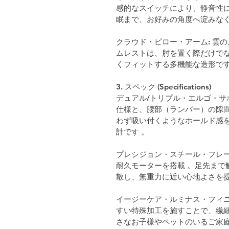
感的なスイッチにより、静音性に
眠まで、お好みの角度へ淀みなく
クラウド・ピロー・アーム: 雲
ムレストは、肘を置く際だけで
くフィットする多機能な造形です
3. スペック (Specifications)
デュアル/トリプル・エルゴ・サ
仕様と、腰部（ランバー）の隙間
わず吸い付くようなホールド感
計です 。
プレシジョン・スチール・フレー
耐久モーターを搭載 。足先まで
散し、無重力に近い心地よさを提
イージーケア・ルミナス・フィニ
すい特殊加工を施すことで、繊細
さなお子様やペットのいるご家庭