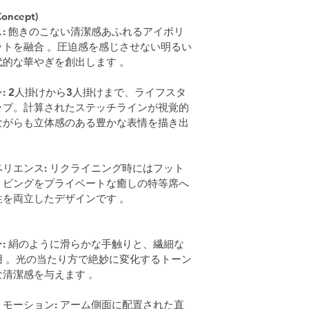
ncept)
: 飽きのこない清潔感あふれるアイボリ
トを融合 。圧迫感を感じさせない明るい
的な華やぎを創出します 。
: 2人掛けから3人掛けまで、ライフスタ
ップ。計算されたステッチラインが視覚的
ながらも立体感のある豊かな表情を描き出
リエンス: リクライニング時にはフット
リビングをプライベートな癒しの特等席へ
を両立したデザインです 。
: 絹のように滑らかな手触りと、繊細な
 。光の当たり方で絶妙に変化するトーン
清潔感を与えます 。
モーション: アーム側面に配置された直