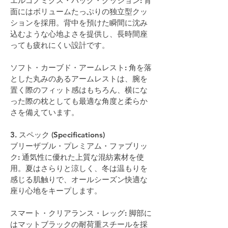
エルゴノミクス・バック・クッション: 背
面にはボリュームたっぷりの独立型クッ
ションを採用。背中を預けた瞬間に沈み
込むような心地よさを提供し、長時間座
っても疲れにくい設計です。
ソフト・カーブド・アームレスト: 角を落
とした丸みのあるアームレストは、腕を
置く際のフィット感はもちろん、横にな
った際の枕としても最適な角度と柔らか
さを備えています。
3. スペック (Specifications)
ブリーザブル・プレミアム・ファブリッ
ク: 通気性に優れた上質な混紡素材を使
用。夏はさらりと涼しく、冬は温もりを
感じる肌触りで、オールシーズン快適な
座り心地をキープします。
スマート・クリアランス・レッグ: 脚部に
はマットブラックの耐荷重スチールを採