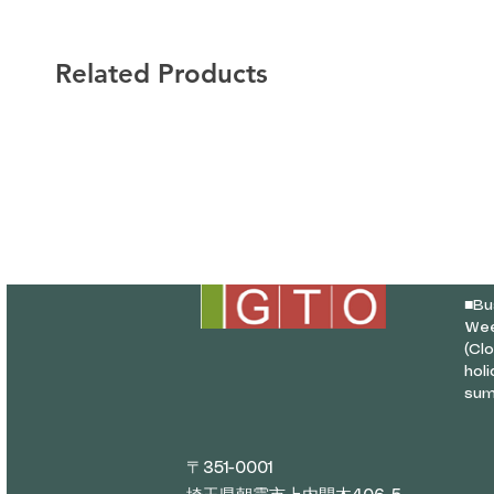
Related Products
■
Bu
Wee
(Cl
hol
sum
〒351-0001