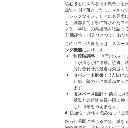
込むほどに深みを増す風合いを
無駄を削ぎ落としたミニマルな
ラシックなインテリアにも見事
と、細部まで丁寧に施されたス
さと「本物」の高級感を物語っ
3. 機能性：指先ひとつで、あ
このソファの真骨頂は、スムー
ング機能
にあります。
無段階調整：
 側面のスイ
トが滑らかに連動。読書、
分に合わせた最適な角度を
セパレート制御：
 3人掛
ため、隣の人に気兼ねする
ます。
省スペース設計：
 前方に
壁際との距離を最小限に抑
も圧迫感を与えません。
4. 快適性：身体を包み込む「
座った瞬間に感じるのは、単な
安心感です。 高密度ウレタンと