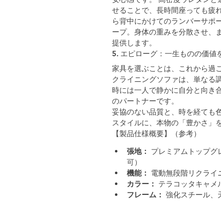
せることで、長時間座っても疲
ら背中にかけてのランバーサポ
ープ。身体の重みを分散させ、
提供します。
5. エピローグ：一生ものの価値
家具を選ぶことは、これから過ご
クライニングソファは、単なる
時には一人で静かに自分と向き
のパートナーです。
妥協のない品質と、時を経ても色
スタイルに、本物の「豊かさ」
【製品仕様概要】（参考）
張地：
 プレミアムトップグレ
可）
機能：
 電動無段階リクライ
カラー：
 テラコッタキャメ
フレーム：
 強化スチール、