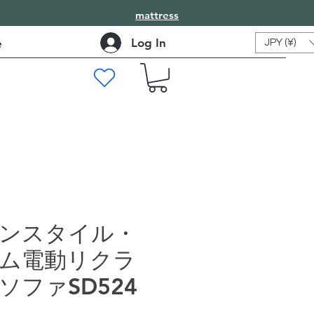
mattress
Log In
e
JPY (¥)
ンスタイル・
ム電動リクラ
ソファSD524