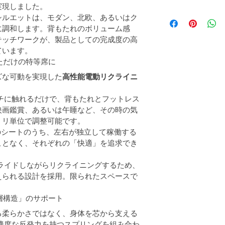
実現しました。
シルエットは、モダン、北欧、あるいはク
に調和します。背もたれのボリューム感
テッチワークが、製品としての完成度の高
ています。
なただけの特等席に
ズな可動を実現した
高性能電動リクライニ
ッチに触れるだけで、背もたれとフットレス
映画鑑賞、あるいは午睡など、その時の気
ミリ単位で調整可能です。
けのシートのうち、左右が独立して稼働する
ことなく、それぞれの「快適」を追求でき
スライドしながらリクライニングするため、
えられる設計を採用。限られたスペースで
三層構造」のサポート
る柔らかさではなく、身体を芯から支える
適度な反発力を持つスプリングを組み合わ