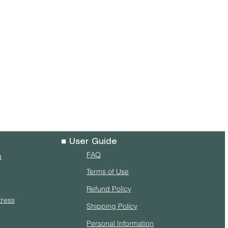
■ User Guide
FAQ
a
Terms of Use
Refund Policy
tress
Shipping Policy
Personal Information