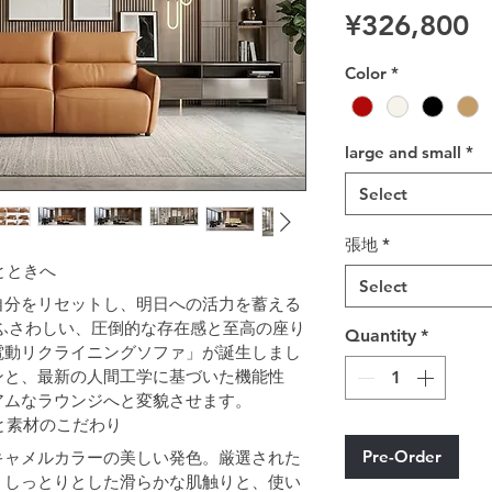
P
¥326,800
Color
*
large and small
*
Select
張地
*
とときへ
Select
自分をリセットし、明日への活力を蓄える
ふさわしい、圧倒的な存在感と至高の座り
Quantity
*
電動リクライニングソファ」が誕生しまし
ンと、最新の人間工学に基づいた機能性
アムなラウンジへと変貌させます。
美と素材のこだわり
Pre-Order
キャメルカラーの美しい発色。厳選された
、しっとりとした滑らかな肌触りと、使い