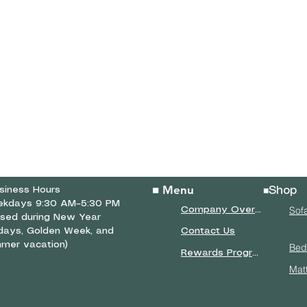
■ Menu
siness Hours
Shop
■
kdays 9:30 AM–5:30 PM
Sof
Company Overview
osed during New Year
idays, Golden Week, and
Contact Us
mer vacation)
Bed
Rewards Program
Mat