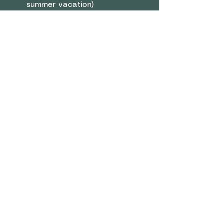
summer vacation)
■ Menu
Company Overview
Contact Us
Rewards Program
Shop
■
Sofa
Bed
Mattress
■ User Guide
FAQ
Terms of Use
Refund Policy