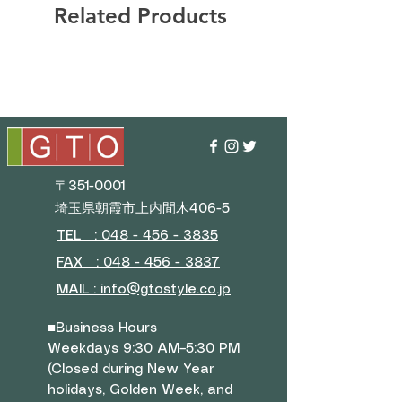
Related Products
〒351-0001
埼玉県朝霞市上内間木406-5
TEL : 048 - 456 - 3835​
FAX : 048 - 456 - 3837
MAIL : info@gtostyle.co.jp
■
Business Hours
Weekdays 9:30 AM–5:30 PM
(Closed during New Year
holidays, Golden Week, and