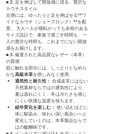
■ 2. 足を伸ばして開放感に浸る、贅沢な
カウチスタイル
左側には、ゆったりと足を伸ばせる**ワ
イドなカウチ（シェーズロング）**を配
置。 大人一人が寝転がっても余裕のある
サイズ設計で、家族で過ごす時間も、一
人の贅沢な時間も、これまでにない開放
感をお届けします。
■ 3. 厳選された高品質なレザー（本革）
の質感
肌に触れる部分には、しっとりとなめら
かな
高級本革
を惜しみなく使用。
通気性と耐久性：
 合成皮革にはない
天然素材ならではの通気性により、
夏は蒸れにくく、冬は冷たさを感じ
にくい快適な温度を保ちます。
経年変化を楽しむ：
 使い込むほどに
体に馴染み、味わい深い風合いへと
変化していくのは、本革製品ならで
はの醍醐味です。
■ 4. インテリアに溶け込むモダン・ミニ