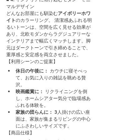
マルデザイン
どんなお部屋にも馴染む
アイボリーホワ
イト
のカラーリング。 清潔感あふれる明
るいトーンは、空間を広く見せる効果が
あり、北欧モダンからラグジュアリーな
インテリアまで幅広くマッチします。脚
元はダークトーンで引き締めることで、
重厚感と安定感を両立させました。
【利用シーンのご提案】
休日の午後に：
 カウチに寝そべっ
て、お気に入りの雑誌を眺める贅
沢。
映画鑑賞に：
 リクライニングを倒
し、ホームシアター気分で臨場感あ
ふれる体験を。
家族の団らんに：
 3人掛けの広い座
面は、家族が集まるリビングの中心
にふさわしいサイズです。
【商品仕様】