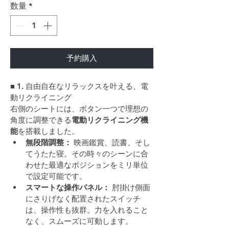
数量
*
予約購入
■ 1. 自由自在なリラックスを叶える、電
動リクライニング
右側のシートには、ボタン一つで理想の
角度に調整できる
電動リクライニング機
能
を搭載しました。
無段階調整：
 映画鑑賞、読書、そし
てうたた寝。その時々のシーンに合
わせた最適なポジションをミリ単位
で設定可能です。
スマートな操作パネル：
 肘掛け側面
にさりげなく配置されたスイッチ
は、操作性も抜群。力を入れること
なく、スムーズに可動します。