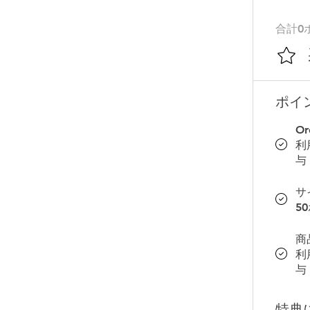
合計0
ポイ
Or
利
与
サ
5
商
利
与
特典