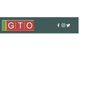
〒351-0001
埼玉県朝霞市上内間木406-5
TEL : 048 - 456 - 3835​
FAX : 048 - 456 - 3837
MAIL : info@gtostyle.co.jp
■
営業時間
平日 09:30～17:30
(年末年始・GW・夏季休暇)
■ メニュー
会社概要