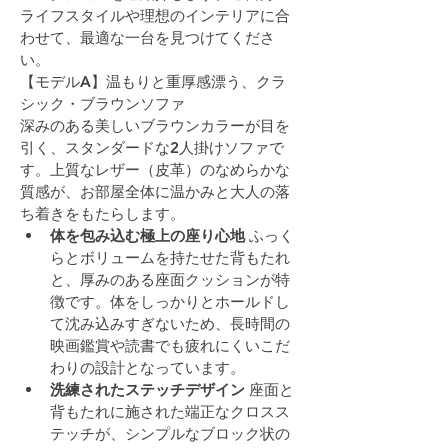
ライフスタイルや理想のインテリアに合
わせて、最適な一台を見つけてくださ
い。
【モデルA】温もりと重厚感漂う、クラ
シック・ブラウンソファ
深みのある美しいブラウンカラーが目を
引く、スタンダードな2人掛けソファで
す。上質なレザー（皮革）のなめらかな
質感が、お部屋全体に温かみと大人の落
ち着きをもたらします。
体を包み込む極上の座り心地
 ふっく
らとボリュームを持たせた背もたれ
と、厚みのある座面クッションが特
徴です。体をしっかりとホールドし
て沈み込みすぎないため、長時間の
映画鑑賞や読書でも疲れにくいこだ
わりの設計となっています。
洗練されたステッチデザイン
 座面と
背もたれに施された端正なクロスス
テッチが、シンプルなブロック状の