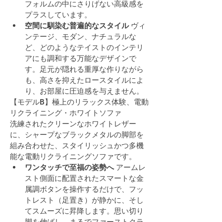
フォルムの中にさりげない高級感を
プラスしています。
空間に馴染む普遍的なスタイル
 ヴィ
ンテージ、モダン、ナチュラルな
ど、どのようなテイストのインテリ
アにも調和する万能なデザインで
す。足元が隠れる重厚な作りながら
も、高さを抑えたロースタイルによ
り、お部屋に圧迫感を与えません。
【モデルB】極上のリラックス体験、電動
リクライニング・ホワイトソファ
洗練されたクリーンなホワイトレザー
に、シャープなブラックメタルの脚部を
組み合わせた、スタイリッシュかつ多機
能な電動リクライニングソファです。
ワンタッチで至福の姿勢へ
 アームレ
スト側面に配置されたスマートな金
属調ボタンを操作するだけで、フッ
トレスト（足置き）が静かに、そし
てスムーズに昇降します。思い切り
脚を伸ばし、まるでファーストクラ