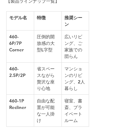
【製品ラインナップ一覧】
モデル名
特徴
推奨シー
ン
460-
圧倒的開
広いリビ
6P/7P 
放感の大
ング、ご
Corner
型L字型
家族での
団らん
460-
省スペー
マンショ
2.5P/2P
スながら
ンのリビ
贅沢な座
ング、2人
り心地
暮らし
460-1P 
自由な配
寝室、書
Recliner
置が可能
斎、プラ
な一人掛
イベート
け
ルーム