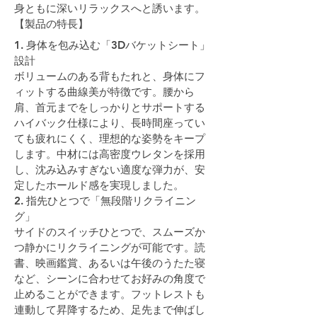
身ともに深いリラックスへと誘います。
【製品の特長】
1. 身体を包み込む「3Dバケットシート」
設計
ボリュームのある背もたれと、身体にフ
ィットする曲線美が特徴です。腰から
肩、首元までをしっかりとサポートする
ハイバック仕様により、長時間座ってい
ても疲れにくく、理想的な姿勢をキープ
します。中材には高密度ウレタンを採用
し、沈み込みすぎない適度な弾力が、安
定したホールド感を実現しました。
2. 指先ひとつで「無段階リクライニン
グ」
サイドのスイッチひとつで、スムーズか
つ静かにリクライニングが可能です。読
書、映画鑑賞、あるいは午後のうたた寝
など、シーンに合わせてお好みの角度で
止めることができます。フットレストも
連動して昇降するため、足先まで伸ばし