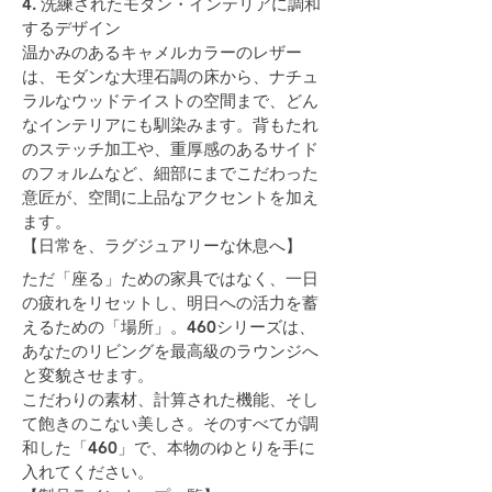
4. 洗練されたモダン・インテリアに調和
するデザイン
温かみのあるキャメルカラーのレザー
は、モダンな大理石調の床から、ナチュ
ラルなウッドテイストの空間まで、どん
なインテリアにも馴染みます。背もたれ
のステッチ加工や、重厚感のあるサイド
のフォルムなど、細部にまでこだわった
意匠が、空間に上品なアクセントを加え
ます。
【日常を、ラグジュアリーな休息へ】
ただ「座る」ための家具ではなく、一日
の疲れをリセットし、明日への活力を蓄
えるための「場所」。460シリーズは、
あなたのリビングを最高級のラウンジへ
と変貌させます。
こだわりの素材、計算された機能、そし
て飽きのこない美しさ。そのすべてが調
和した「460」で、本物のゆとりを手に
入れてください。