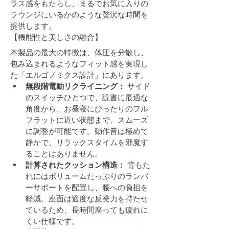
ラス感をもたらし、まるでお気に入りの
ラウンジにいるかのような贅沢な時間を
提供します。
【機能性と美しさの融合】
本製品の最大の特徴は、体圧を分散し、
包み込まれるようなフィット感を実現し
た「エルゴノミクス設計」にあります。
無段階電動リクライニング：
 サイド
のスイッチひとつで、読書に最適な
角度から、お昼寝にぴったりのフル
フラットに近い状態まで、スムーズ
に調整が可能です。動作音は極めて
静かで、リラックスタイムを邪魔す
ることはありません。
計算されたクッション構造：
 背もた
れにはボリュームたっぷりのランバ
ーサポートを配置し、腰への負担を
軽減。座面は適度な反発力を持たせ
ているため、長時間座っても疲れに
くい仕様です。