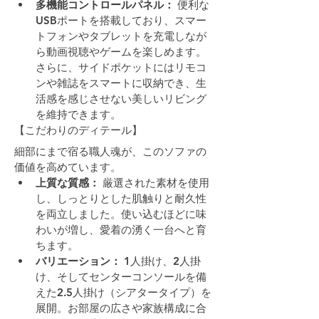
多機能コントロールパネル：
 便利な
USBポートを搭載しており、スマー
トフォンやタブレットを充電しなが
ら動画視聴やゲームを楽しめます。
さらに、サイドポケットにはリモコ
ンや雑誌をスマートに収納でき、生
活感を感じさせない美しいリビング
を維持できます。
【こだわりのディテール】
細部にまで宿る職人魂が、このソファの
価値を高めています。
上質な質感：
 厳選された素材を使用
し、しっとりとした肌触りと耐久性
を両立しました。使い込むほどに味
わいが増し、愛着の湧く一台へと育
ちます。
バリエーション：
 1人掛け、2人掛
け、そしてセンターコンソールを備
えた2.5人掛け（シアタータイプ）を
展開。お部屋の広さや家族構成に合