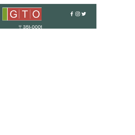
〒351-0001
埼玉県朝霞市上内間木406-5
TEL : 048 - 456 - 3835​
FAX : 048 - 456 - 3837
MAIL : info@gtostyle.co.jp
■
営業時間
平日 09:30～17:30
(年末年始・GW・夏季休暇)
■ メニュー
会社概要
お問い合わせ
特典プログラム