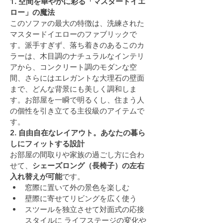
1. 空間を華やかに彩る「マスタードイエ
ロー」の魔法
このソファの最大の特徴は、洗練された
マスタードイエローのファブリックで
す。派手すぎず、落ち着きのあるこのカ
ラーは、木目調のナチュラルなインテリ
アから、コンクリート調のモダンな空
間、さらにはエレガントな大理石の壁面
まで、どんな背景にも美しく調和しま
す。お部屋を一瞬で明るくし、住まう人
の個性を引き立てる主役級のアイテムで
す。
2. 自由自在なレイアウト。あなたの暮ら
しにフィットする設計
お部屋の間取りや家族の過ごし方に合わ
せて、
シェーズロング（長椅子）の左右
入れ替えが可能
です。
窓際に置いて外の景色を楽しむ
壁際に寄せてリビングを広く使う
スツールを独立させて対面式の応接
スタイルに ライフステージの変化や