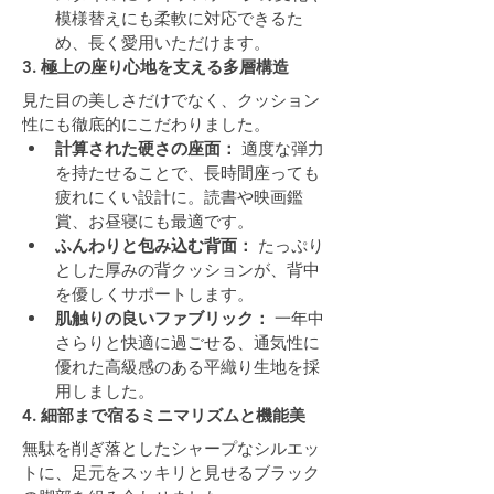
模様替えにも柔軟に対応できるた
め、長く愛用いただけます。
3. 極上の座り心地を支える多層構造
見た目の美しさだけでなく、クッション
性にも徹底的にこだわりました。
計算された硬さの座面：
 適度な弾力
を持たせることで、長時間座っても
疲れにくい設計に。読書や映画鑑
賞、お昼寝にも最適です。
ふんわりと包み込む背面：
 たっぷり
とした厚みの背クッションが、背中
を優しくサポートします。
肌触りの良いファブリック：
 一年中
さらりと快適に過ごせる、通気性に
優れた高級感のある平織り生地を採
用しました。
4. 細部まで宿るミニマリズムと機能美
無駄を削ぎ落としたシャープなシルエッ
トに、足元をスッキリと見せるブラック