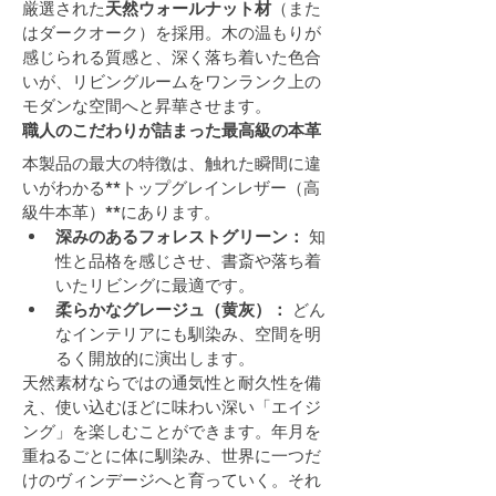
厳選された
天然ウォールナット材
（また
はダークオーク）を採用。木の温もりが
感じられる質感と、深く落ち着いた色合
いが、リビングルームをワンランク上の
モダンな空間へと昇華させます。
職人のこだわりが詰まった最高級の本革
本製品の最大の特徴は、触れた瞬間に違
いがわかる**トップグレインレザー（高
級牛本革）**にあります。
深みのあるフォレストグリーン：
 知
性と品格を感じさせ、書斎や落ち着
いたリビングに最適です。
柔らかなグレージュ（黄灰）：
 どん
なインテリアにも馴染み、空間を明
るく開放的に演出します。
天然素材ならではの通気性と耐久性を備
え、使い込むほどに味わい深い「エイジ
ング」を楽しむことができます。年月を
重ねるごとに体に馴染み、世界に一つだ
けのヴィンデージへと育っていく。それ