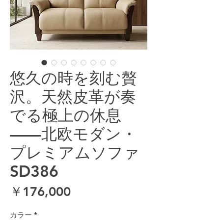
悠久の時を刻む贅
沢。天然皮革が奏
でる極上の休息
——北欧モダン・
プレミアムソファ
SD386
価格
￥176,000
カラー
*