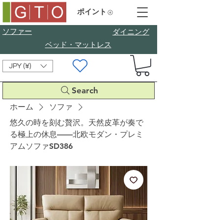
ポイント
ソファー
​ダイニング
ベッド・マットレス
JPY (¥)
Search
ホーム
ソファ
悠久の時を刻む贅沢。天然皮革が奏で
る極上の休息——北欧モダン・プレミ
アムソファSD386