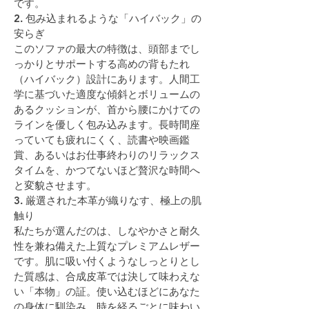
です。
2. 包み込まれるような「ハイバック」の
安らぎ
このソファの最大の特徴は、頭部までし
っかりとサポートする高めの背もたれ
（ハイバック）設計にあります。人間工
学に基づいた適度な傾斜とボリュームの
あるクッションが、首から腰にかけての
ラインを優しく包み込みます。長時間座
っていても疲れにくく、読書や映画鑑
賞、あるいはお仕事終わりのリラックス
タイムを、かつてないほど贅沢な時間へ
と変貌させます。
3. 厳選された本革が織りなす、極上の肌
触り
私たちが選んだのは、しなやかさと耐久
性を兼ね備えた上質なプレミアムレザー
です。肌に吸い付くようなしっとりとし
た質感は、合成皮革では決して味わえな
い「本物」の証。使い込むほどにあなた
の身体に馴染み、時を経るごとに味わい