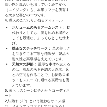
深い艶と風合いを増していく経年変化
（エイジング）も、本革ソファを所有す
る大きな喜びの一つです。
4. 職人のこだわりが宿るディテール
ボリュームのあるアームレスト：
 枕
代わりとしても、腕を休める場所と
しても最適な、ふっくらとした仕上
げ。
端正なステッチワーク：
 革の美しさ
を引き立てる丁寧な縫製が、製品の
耐久性と高級感を支えています。
天然木の脚部：
 重厚な本体を支える
のは、深みのある色調の天然木。床
との空間を作ることで、お掃除ロボ
ットもスムーズに通れる実用性も備
えています。
5. 暮らしのシーンに合わせたコーディネ
ート
2人掛け（2P）という絶妙なサイズ感
は、メインのソファとしてはもちろん、