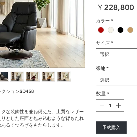
￥228,800
カラー
*
サイズ
*
選択
張地
*
選択
クションSD458
数量
*
ックな装飾性を兼ね備えた、上質なレザー
たりとした座面と包み込むような背もたれ
のあるくつろぎをもたらします。
予約購入