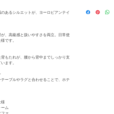
感のあるシルエットが、ヨーロピアンテイ
。
材が、高級感と扱いやすさを両立。日常使
仕様です。
た背もたれが、腰から背中までしっかり支
ています。
ン
ーテーブルやラグと合わせることで、ホテ
。
仕様
ォーム
ソファ