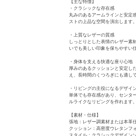
【主な特徴】
・クラシックな存在感
丸みのあるアームラインと安定
ストの上品な空間を演出します
・上質なレザーの質感
しっとりとした表情のレザー素
いでも美しい印象を保ちやすい
・身体を支える快適な座り心地
厚みのあるクッションと安定し
え、長時間のくつろぎにも適し
・リビングの主役になるデザイ
単体でも存在感があり、センタ
ルライクなリビングを作れます
【素材・仕様】
張地：レザー調素材または本革
クッション：高密度ウレタンフ
スタイル：クラシックデザイン