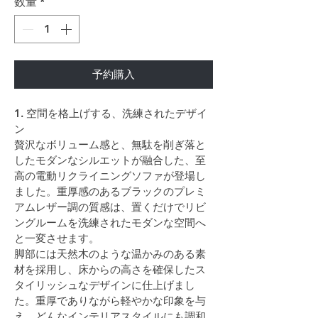
数量
*
予約購入
1. 空間を格上げする、洗練されたデザイ
ン
贅沢なボリューム感と、無駄を削ぎ落と
したモダンなシルエットが融合した、至
高の電動リクライニングソファが登場し
ました。重厚感のあるブラックのプレミ
アムレザー調の質感は、置くだけでリビ
ングルームを洗練されたモダンな空間へ
と一変させます。
脚部には天然木のような温かみのある素
材を採用し、床からの高さを確保したス
タイリッシュなデザインに仕上げまし
た。重厚でありながら軽やかな印象を与
え、どんなインテリアスタイルにも調和