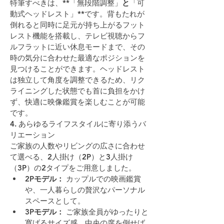
特筆すべきは、**「無段階調整」
と
「可
動式ヘッドレスト」**です。背もたれが
倒れると同時に足元が持ち上がるフット
レスト機能を搭載し、テレビ視聴からフ
ルフラットに近い休息モードまで、その
時の気分に合わせた最適なポジションを
見つけることができます。ヘッドレスト
は独立して角度を調整できるため、リク
ライニングした状態でも首に負担をかけ
ず、快適に映像鑑賞を楽しむことが可能
です。
4. あらゆるライフスタイルに寄り添うバ
リエーション
ご家族の人数やリビングの広さに合わせ
て選べる、2人掛け（2P）と3人掛け
（3P）の2タイプをご用意しました。
2Pモデル：
 カップルでの映画鑑賞
や、一人暮らしの贅沢なパーソナル
スペースとして。
3Pモデル：
 ご家族全員がゆったりと
寛げるサイズ感。中央の席を倒せば