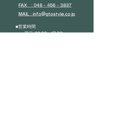
FAX : 048 - 456 - 3837
MAIL : info@gtostyle.co.jp
■
営業時間
平日 09:30～17:30
(年末年始・GW・夏季休暇)
■ メニュー
会社概要
お問い合わせ
特典プログラム
■カテゴリー
ソファー
ベッド・マットレス
ダイニング