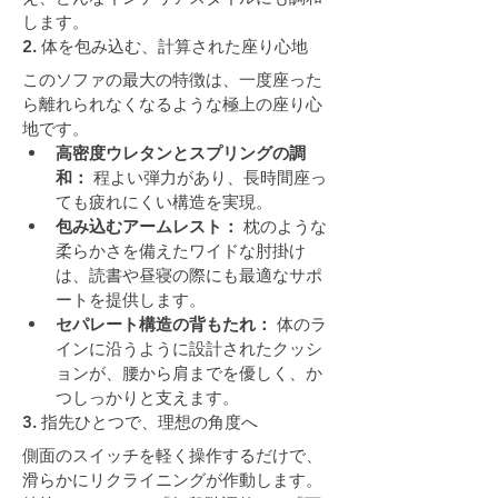
します。
2. 体を包み込む、計算された座り心地
このソファの最大の特徴は、一度座った
ら離れられなくなるような極上の座り心
地です。
高密度ウレタンとスプリングの調
和：
 程よい弾力があり、長時間座っ
ても疲れにくい構造を実現。
包み込むアームレスト：
 枕のような
柔らかさを備えたワイドな肘掛け
は、読書や昼寝の際にも最適なサポ
ートを提供します。
セパレート構造の背もたれ：
 体のラ
インに沿うように設計されたクッシ
ョンが、腰から肩までを優しく、か
つしっかりと支えます。
3. 指先ひとつで、理想の角度へ
側面のスイッチを軽く操作するだけで、
滑らかにリクライニングが作動します。