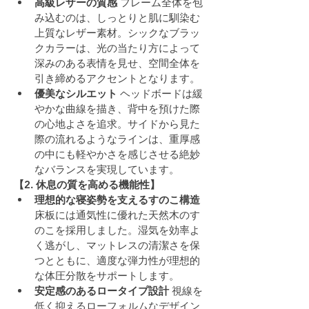
高級レザーの質感
 フレーム全体を包
み込むのは、しっとりと肌に馴染む
上質なレザー素材。シックなブラッ
クカラーは、光の当たり方によって
深みのある表情を見せ、空間全体を
引き締めるアクセントとなります。
優美なシルエット
 ヘッドボードは緩
やかな曲線を描き、背中を預けた際
の心地よさを追求。サイドから見た
際の流れるようなラインは、重厚感
の中にも軽やかさを感じさせる絶妙
なバランスを実現しています。
【2. 休息の質を高める機能性】
理想的な寝姿勢を支えるすのこ構造
床板には通気性に優れた天然木のす
のこを採用しました。湿気を効率よ
く逃がし、マットレスの清潔さを保
つとともに、適度な弾力性が理想的
な体圧分散をサポートします。
安定感のあるロータイプ設計
 視線を
低く抑えるローフォルムなデザイン