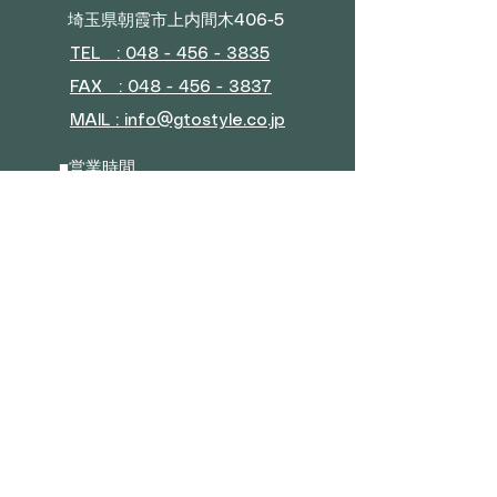
埼玉県朝霞市上内間木406-5
TEL : 048 - 456 - 3835​
FAX : 048 - 456 - 3837
MAIL : info@gtostyle.co.jp
■
営業時間
平日 09:30～17:30
(年末年始・GW・夏季休暇)
■ メニュー
会社概要
お問い合わせ
特典プログラム
■カテゴリー
ソファー
ベッド・マットレス