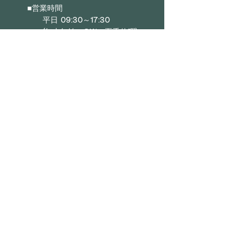
■
営業時間
平日 09:30～17:30
(年末年始・GW・夏季休暇)
■ メニュー
会社概要
お問い合わせ
特典プログラム
■カテゴリー
ソファー
ベッド・マットレス
ダイニング
■ ご利用ガイド
FAQ