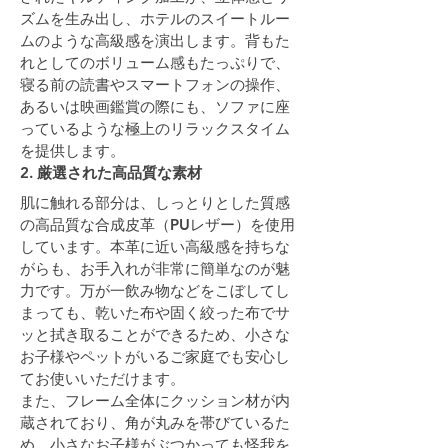
ズムを生み出し、ホテルのスイートルー
ムのような高級感を演出します。背もた
れとしてのボリューム感もたっぷりで、
寝る前の読書やスマートフォンの操作、
あるいは映画鑑賞の際にも、ソファに座
っているような極上のリラックスタイム
を提供します。
2. 厳選された高品質な素材
肌に触れる部分は、しっとりとした質感
の高品質な合成皮革（PUレザー）を使用
しています。本革に近い高級感を持ちな
がらも、お手入れが非常に簡単なのが魅
力です。万が一飲み物などをこぼしてし
まっても、乾いた布や固く絞った布でサ
ッと拭き取ることができるため、小さな
お子様やペットがいるご家庭でも安心し
てお使いいただけます。
また、フレーム全体にクッション材が内
蔵されており、角が丸みを帯びているた
め、小さなお子様がぶつかっても怪我を