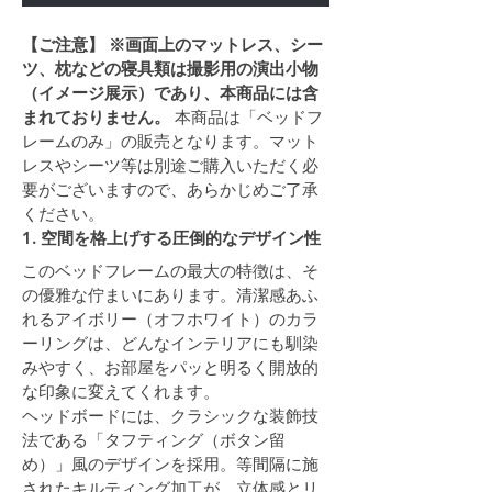
【ご注意】
※画面上のマットレス、シー
ツ、枕などの寝具類は撮影用の演出小物
（イメージ展示）であり、本商品には含
まれておりません。
 本商品は「ベッドフ
レームのみ」の販売となります。マット
レスやシーツ等は別途ご購入いただく必
要がございますので、あらかじめご了承
ください。
1. 空間を格上げする圧倒的なデザイン性
このベッドフレームの最大の特徴は、そ
の優雅な佇まいにあります。清潔感あふ
れるアイボリー（オフホワイト）のカラ
ーリングは、どんなインテリアにも馴染
みやすく、お部屋をパッと明るく開放的
な印象に変えてくれます。
ヘッドボードには、クラシックな装飾技
法である「タフティング（ボタン留
め）」風のデザインを採用。等間隔に施
されたキルティング加工が、立体感とリ