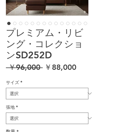
プレミアム・リビ
ング・コレクショ
ンSD252D
通常価格
セール価格
 ￥96,000 
￥88,000
サイズ
*
張地
*
数量
*