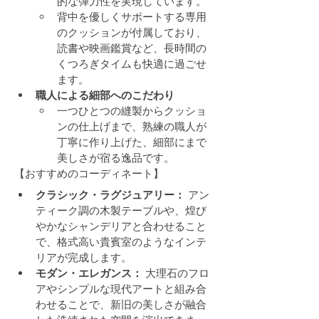
的な弾力性を実現しています。
背中を優しくサポートする専用
のクッションが付属しており、
読書や映画鑑賞など、長時間の
くつろぎタイムも快適に過ごせ
ます。
職人による細部へのこだわり
一つひとつの縫製からクッショ
ンの仕上げまで、熟練の職人が
丁寧に作り上げた、細部にまで
美しさが宿る逸品です。
【おすすめのコーディネート】
クラシック・ラグジュアリー：
 アン
ティーク調の木製テーブルや、煌び
やかなシャンデリアと合わせること
で、格式高い貴賓室のようなインテ
リアが完成します。
モダン・エレガンス：
 大理石のフロ
アやシンプルな現代アートと組み合
わせることで、新旧の美しさが融合