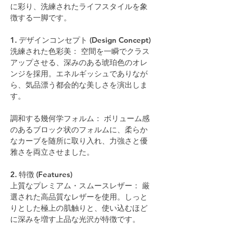
に彩り、洗練されたライフスタイルを象
徴する一脚です。
1. デザインコンセプト (Design Concept)
洗練された色彩美： 空間を一瞬でクラス
アップさせる、深みのある琥珀色のオレ
ンジを採用。エネルギッシュでありなが
ら、気品漂う都会的な美しさを演出しま
す。
調和する幾何学フォルム： ボリューム感
のあるブロック状のフォルムに、柔らか
なカーブを随所に取り入れ、力強さと優
雅さを両立させました。
2. 特徴 (Features)
上質なプレミアム・スムースレザー： 厳
選された高品質なレザーを使用。しっと
りとした極上の肌触りと、使い込むほど
に深みを増す上品な光沢が特徴です。