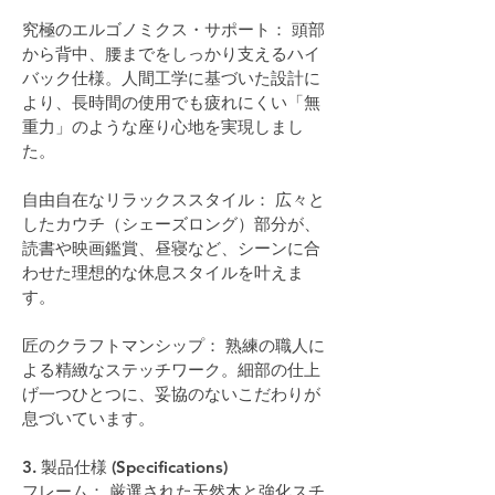
究極のエルゴノミクス・サポート： 頭部
から背中、腰までをしっかり支えるハイ
バック仕様。人間工学に基づいた設計に
より、長時間の使用でも疲れにくい「無
重力」のような座り心地を実現しまし
た。
自由自在なリラックススタイル： 広々と
したカウチ（シェーズロング）部分が、
読書や映画鑑賞、昼寝など、シーンに合
わせた理想的な休息スタイルを叶えま
す。
匠のクラフトマンシップ： 熟練の職人に
よる精緻なステッチワーク。細部の仕上
げ一つひとつに、妥協のないこだわりが
息づいています。
3. 製品仕様 (Specifications)
フレーム： 厳選された天然木と強化スチ