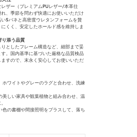
レザー（プレミアムPUレザー/本革仕
優れ、季節を問わず快適にお使いいただけ
高いSバネと高密度ウレタンフォームを贅
りにくく、安定したホールド感を維持しま
寄り添う品質
しりとしたフレーム構造など、細部まで妥
ます。国内基準に基づいた厳格な品質検品
しますので、末永く安心してお使いいただ
：
 ホワイトやグレーのラグと合わせ、洗練
目の美しい家具や観葉植物と組み合わせ、温
に。
深い色の書棚や間接照明をプラスして、落ち