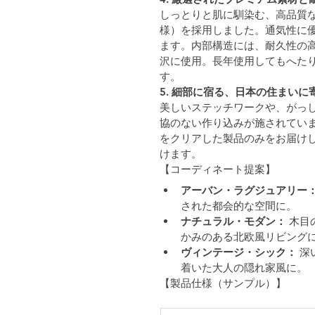
しっとりと肌に馴染む、高品質な
様）を採用しました。通気性に
ます。内部構造には、耐久性の
沢に使用。長年使用してもへた
す。
5. 
細部に宿る、日本の住まいに
美しいステッチワークや、がっ
協のない作り込みが施されてい
をクリアした製品のみをお届け
けます。
【コーディネート提案】
アーバン・ラグジュアリー
された都会的な空間に。
ナチュラル・モダン：
 木
かみのある北欧風リビング
ヴィンテージ・シック：
 
着いた大人の隠れ家風に。
【製品仕様（サンプル）】