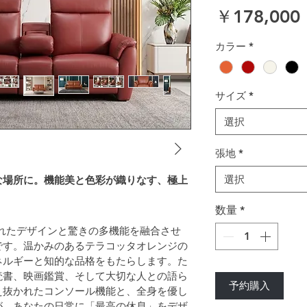
￥178,000
カラー
*
サイズ
*
選択
張地
*
選択
な場所に。機能美と色彩が織りなす、極上
数量
*
、洗練されたデザインと驚きの多機能を融合させ
です。温かみのあるテラコッタオレンジの
ネルギーと知的な品格をもたらします。た
読書、映画鑑賞、そして大切な人との語ら
予約購入
え抜かれたコンソール機能と、全身を優し
が、あなたの日常に「最高の休息」をデザ