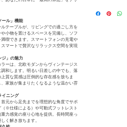
ソール」機能
ールテーブルが、リビングでの過ごし方を
ーや小物を置けるスペースを完備し、ソフ
を満喫できます。スマートフォンの充電や
、スマートで贅沢なリラックス空間を実現
ンジ」の魅力
カラーは、北欧モダンからヴィンテージス
に調和します。明るい日差しの中でも、落
の上質な質感は圧倒的な存在感を放ちま
し、家族が集まりたくなるような温かい雰
ライニング
、首元から足先までを理想的な角度でサポ
グ（※仕様による）や可動式フットレスト
無重力感覚の座り心地を提供。長時間座っ
優しく解き放ちます。
耐久性