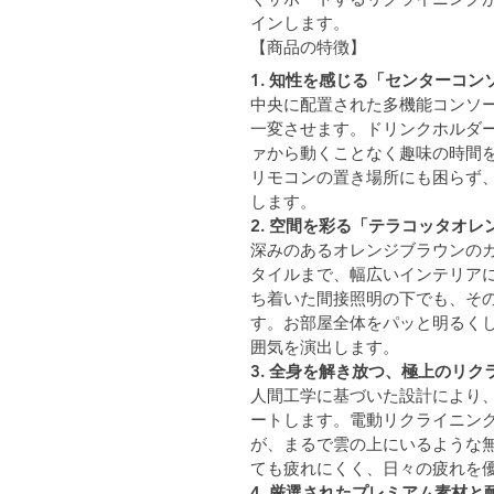
インします。
【商品の特徴】
1. 
知性を感じる「センターコン
中央に配置された多機能コンソ
一変させます。ドリンクホルダ
ァから動くことなく趣味の時間
リモコンの置き場所にも困らず
します。
2. 
空間を彩る「テラコッタオレ
深みのあるオレンジブラウンの
タイルまで、幅広いインテリア
ち着いた間接照明の下でも、そ
す。お部屋全体をパッと明るく
囲気を演出します。
3. 
全身を解き放つ、極上のリク
人間工学に基づいた設計により
ートします。電動リクライニン
が、まるで雲の上にいるような
ても疲れにくく、日々の疲れを
4. 
厳選されたプレミアム素材と