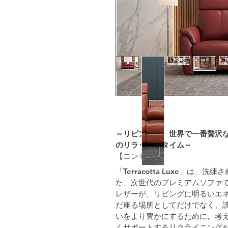
～リビングを、世界で一番贅沢
のリラックスタイム～
【コンセプト】
「Terracotta Luxe」は
た、次世代のプレミアムソファ
レザーが、リビングに明るいエ
だ座る場所としてだけでなく、
いをより豊かにするために。考
くサポートするリクライニング